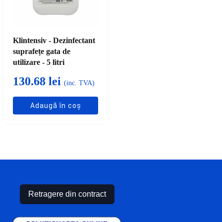
Klintensiv - Dezinfectant
suprafețe gata de
utilizare - 5 litri
130.68
lei
(inc. TVA)
Adaugă în coș
Retragere din contract