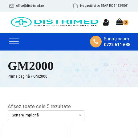
office@distrimed.ro
Ne gasiti si pe SEAP. RO 31539561
Sunați acum
0722 611 688
GM2000
Prima pagină
/ GM2000
Afișez toate cele 5 rezultate