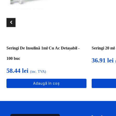
Seringi De Insulină 1ml Cu Ac Detașabil -
Seringi 20 ml
100 buc
36.91
lei
58.44
lei
(inc. TVA)
Adaugă în coș