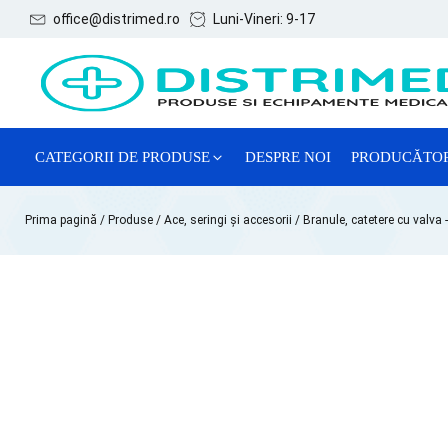
office@distrimed.ro
Luni-Vineri: 9-17
CATEGORII DE PRODUSE
DESPRE NOI
PRODUCĂTO
ACE, SERINGI ȘI ACCESORII
Prima pagină
/
Produse
/
Ace, seringi și accesorii
/ Branule, catetere cu valva 
CONSUMABILE GENERALE
CONSUMABILE GINECOLOGIE
MĂNUȘI EXAMINARE
REACTIVI CHIMICI DE LABORATOR
SISTEME DE RECOLTARE VTM
TESTE LATEX DE DIAGNOSTIC