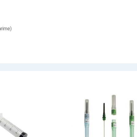
arime)