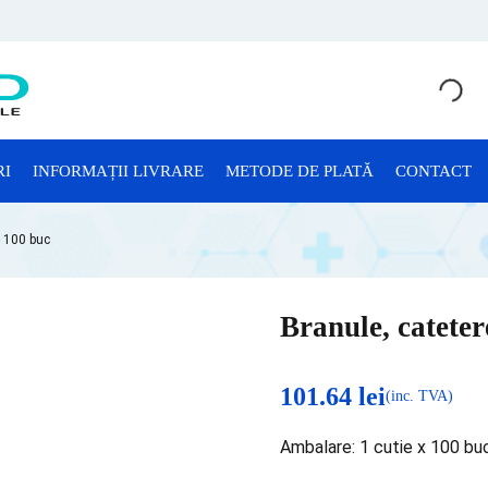
RI
INFORMAȚII LIVRARE
METODE DE PLATĂ
CONTACT
CONSUMABILE LABORATOR
- 100 buc
Anatomie Patologică
Consumabile Microbiologie
Branule, cateter
Consumabile Sterilizare
Criotuburi
101.64
lei
(inc. TVA)
Cuve Probe
Ambalare: 1 cutie x 100 bu
Eprubete și Stative Eprubete