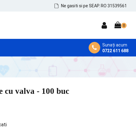
Ne gasiti si pe SEAP. RO 31539561
Sunați acum
0722 611 688
DEZINFECTANȚI MEDICALI
Dezinfectanți de Mâini, Piele și Tegumente
Dezinfectanți Instrumentar
e cu valva - 100 buc
Dezinfectanți Suprafețe și MicroAeroflora
cati