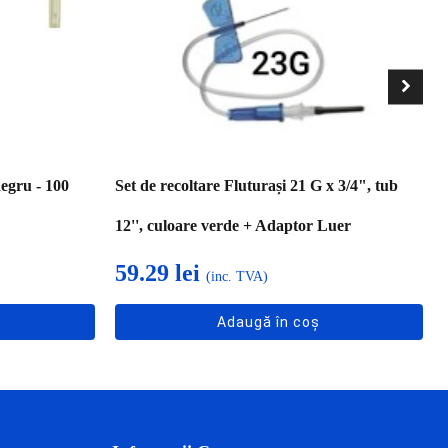
egru - 100
Set de recoltare Fluturași 21 G x 3/4", tub
12'', culoare verde + Adaptor Luer
59.29
lei
(inc. TVA)
Adaugă în coș