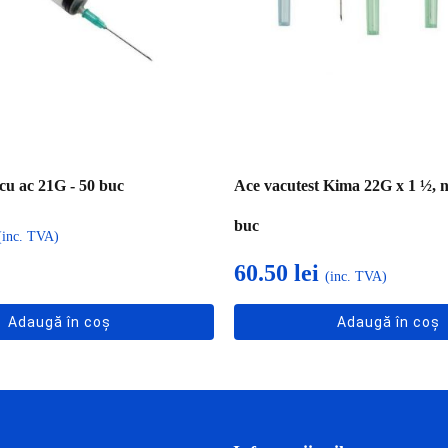
 cu ac 21G - 50 buc
Ace vacutest Kima 22G x 1 ½, n
buc
(inc. TVA)
60.50
lei
(inc. TVA)
Adaugă în coș
Adaugă în coș