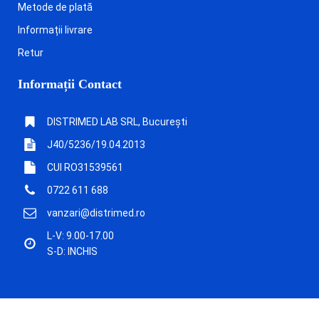
Metode de plată
Informații livrare
Retur
Informații Contact
DISTRIMED LAB SRL, București
J40/5236/19.04.2013
CUI RO31539561
0722 611 688
vanzari@distrimed.ro
L-V: 9.00-17.00
S-D: INCHIS