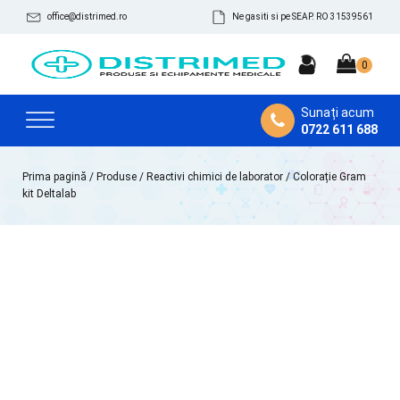
office@distrimed.ro
Ne gasiti si pe SEAP. RO 31539561
Sunați acum
0722 611 688
Prima pagină
/
Produse
/
Reactivi chimici de laborator
/ Colorație Gram
kit Deltalab