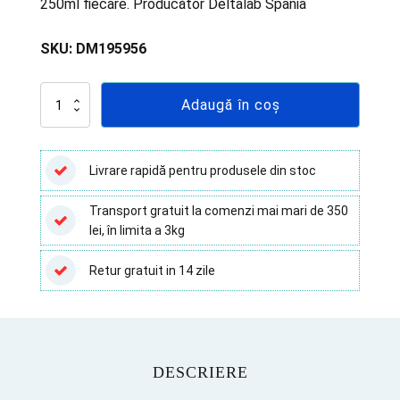
250ml fiecare.‎ Producător Deltalab Spania
SKU:
DM195956
Cantitate
Adaugă în coș
Colorație
Gram
kit
Deltalab
Livrare rapidă pentru produsele din stoc
Transport gratuit la comenzi mai mari de 350
lei, în limita a 3kg
Retur gratuit in 14 zile
DESCRIERE