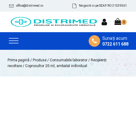
office@distrimed.ro
Ne gasiti si pe SEAP. RO 31539561
Sunați acum
0722 611 688
Prima pagină
/
Produse
/
Consumabile laborator
/
Recipienți
recoltare
/ Coprocultor 20 ml, ambalat individual