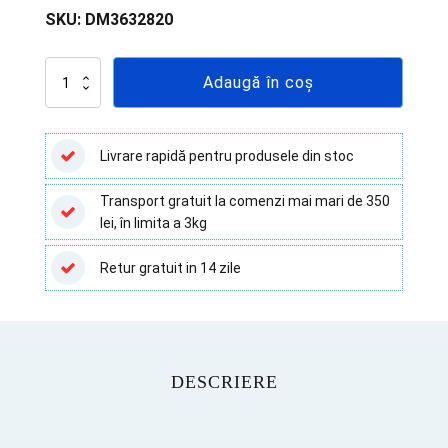
SKU:
DM3632820
Cantitate
Adaugă în coș
Coprocultor
20
ml,
ambalat
Livrare rapidă pentru produsele din stoc
individual
Transport gratuit la comenzi mai mari de 350
lei, în limita a 3kg
Retur gratuit in 14 zile
DESCRIERE