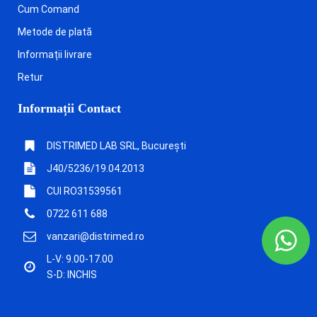
Cum Comand
Metode de plată
Informații livrare
Retur
Informații Contact
DISTRIMED LAB SRL, București
J40/5236/19.04.2013
CUI RO31539561
0722 611 688
vanzari@distrimed.ro
L-V: 9.00-17.00
S-D: INCHIS