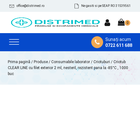
office@distrimed.ro
Ne gasiti si pe SEAP. RO 31539561
Sunați acum
0722 611 688
Prima pagină
/
Produse
/
Consumabile laborator
/
Criotuburi
/ Criotub
CLEAR LINE cu filet exterior 2 ml, nesteril, rezistent pana la -85°C , 1000
buc