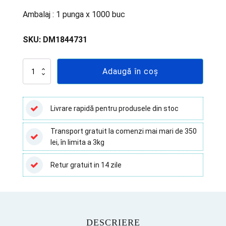
Ambalaj : 1 punga x 1000 buc
SKU:
DM1844731
Cantitate
Adaugă în coș
Criotub
CLEAR
LINE
cu
Livrare rapidă pentru produsele din stoc
filet
exterior
Transport gratuit la comenzi mai mari de 350
2
lei, în limita a 3kg
ml,
nesteril,
rezistent
Retur gratuit in 14 zile
pana
la
-85°C
,
1000
buc
DESCRIERE