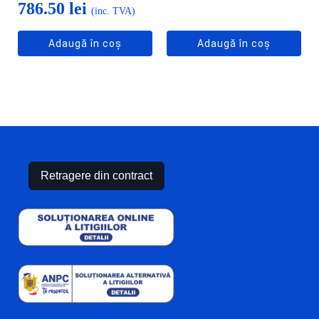
786.50
lei
(inc. TVA)
Adaugă în coș
Adaugă în coș
Retragere din contract