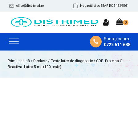
office@distrimed.ro
Ne gasiti si pe SEAP. RO 31539561
Sunați acum
0722 611 688
Prima pagină
/
Produse
/
Teste latex de diagnostic
/ CRP -Proteina C
Reactiva- Latex 5 mL (100 teste)