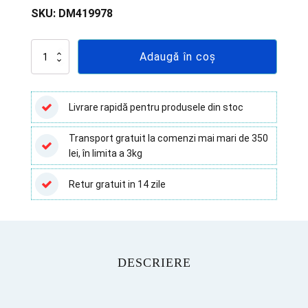
SKU:
DM419978
Cantitate
Adaugă în coș
CRP
-
Proteina
C
Livrare rapidă pentru produsele din stoc
Reactiva-
Latex
Transport gratuit la comenzi mai mari de 350
5
lei, în limita a 3kg
mL
(100
teste)
Retur gratuit in 14 zile
DESCRIERE