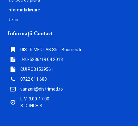
Informații livrare
Retur
Informații Contact
DISTRIMED LAB SRL, București
J40/5236/19.04.2013
CUI RO31539561
0722 611 688
vanzari@distrimed.ro
L-V: 9.00-17.00
S-D: INCHIS