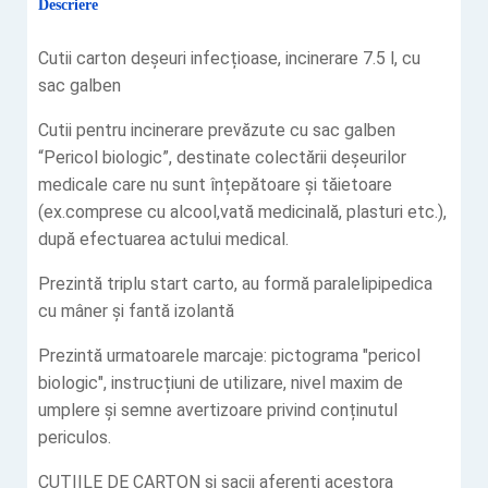
Descriere
Cutii carton deșeuri infecțioase, incinerare 7.5 l, cu
sac galben
Cutii pentru incinerare prevăzute cu sac galben
“Pericol biologic”, destinate colectării deșeurilor
medicale care nu sunt înțepătoare și tăietoare
(ex.comprese cu alcool,vată medicinală, plasturi etc.),
după efectuarea actului medical.
Prezintă triplu start carto, au formă paralelipipedica
cu mâner și fantă izolantă
Prezintă urmatoarele marcaje: pictograma "pericol
biologic", instrucțiuni de utilizare, nivel maxim de
umplere și semne avertizoare privind conținutul
periculos.
CUTIILE DE CARTON și sacii aferenți acestora