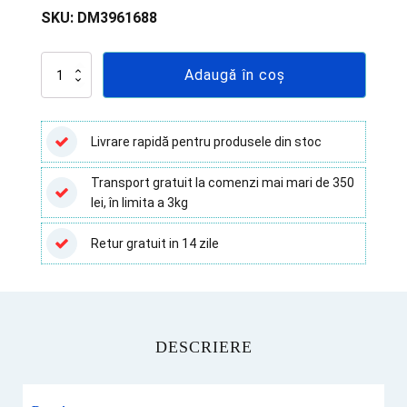
SKU:
DM3961688
Cantitate
Adaugă în coș
Cutii
carton
pentru
deșeuri
Livrare rapidă pentru produsele din stoc
infecțioase
7.5
Transport gratuit la comenzi mai mari de 350
l,
lei, în limita a 3kg
cu
sac
galben
Retur gratuit in 14 zile
DESCRIERE