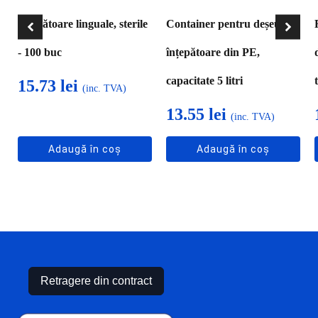
Apăsătoare linguale, sterile
Container pentru deșeuri
- 100 buc
înțepătoare din PE,
capacitate 5 litri
15.73
lei
(inc. TVA)
13.55
lei
(inc. TVA)
Adaugă în coș
Adaugă în coș
Retragere din contract