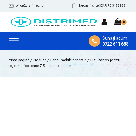
office@distrimed.ro
Ne gasiti si pe SEAP. RO 31539561
Sunați acum
0722 611 688
Prima pagină
/
Produse
/
Consumabile generale
/ Cutii carton pentru
deșeuri infecțioase 7.5 l, cu sac galben