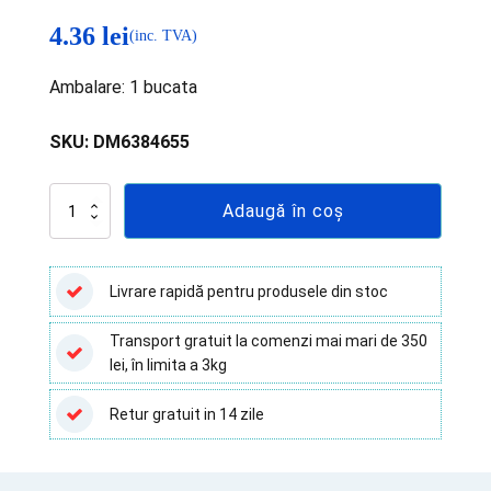
4.36
lei
(inc. TVA)
Ambalare: 1 bucata
SKU:
DM6384655
Cantitate
Adaugă în coș
Cutii
transport
lame
microscop
Livrare rapidă pentru produsele din stoc
-
2
Transport gratuit la comenzi mai mari de 350
locuri
lei, în limita a 3kg
Retur gratuit in 14 zile