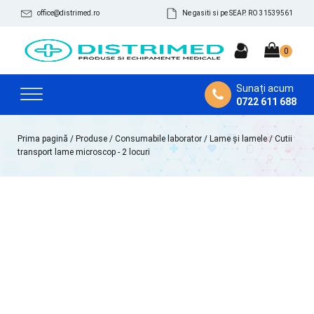
office@distrimed.ro
Ne gasiti si pe SEAP. RO 31539561
Sunați acum
0722 611 688
Prima pagină
/
Produse
/
Consumabile laborator
/
Lame și lamele
/ Cutii
transport lame microscop - 2 locuri