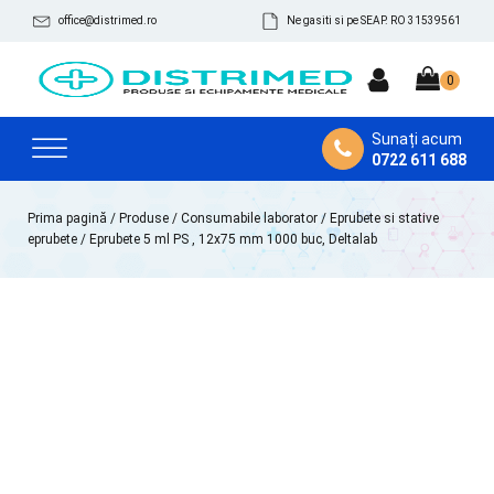
office@distrimed.ro
Ne gasiti si pe SEAP. RO 31539561
Sunați acum
0722 611 688
Prima pagină
/
Produse
/
Consumabile laborator
/
Eprubete si stative
eprubete
/ Eprubete 5 ml PS , 12x75 mm 1000 buc, Deltalab