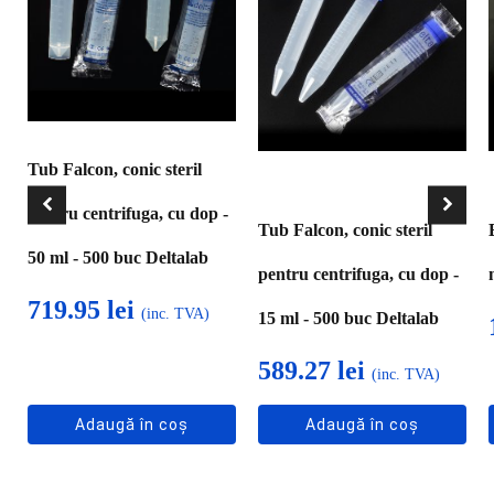
Tub Falcon, conic steril
pentru centrifuga, cu dop -
Tub Falcon, conic steril
50 ml - 500 buc Deltalab
pentru centrifuga, cu dop -
719.95
lei
(inc. TVA)
15 ml - 500 buc Deltalab
589.27
lei
(inc. TVA)
Adaugă în coș
Adaugă în coș