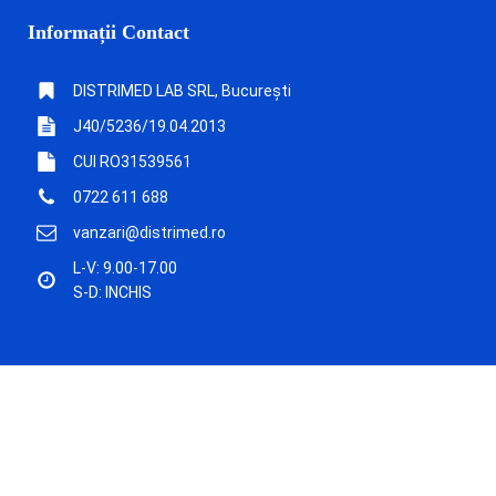
Informații Contact
DISTRIMED LAB SRL, București
J40/5236/19.04.2013
CUI RO31539561
0722 611 688
vanzari@distrimed.ro
L-V: 9.00-17.00
S-D: INCHIS