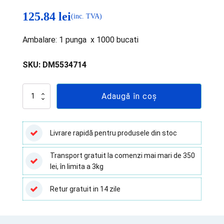
125.84
lei
(inc. TVA)
Ambalare: 1 punga x 1000 bucati
SKU:
DM5534714
Cantitate
Adaugă în coș
Eprubete
5
ml
PS
Livrare rapidă pentru produsele din stoc
,
12x75
Transport gratuit la comenzi mai mari de 350
mm
lei, în limita a 3kg
1000
buc,
Deltalab
Retur gratuit in 14 zile