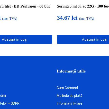
cu filet - BD Perfusion - 60 buc
Seringi 5 ml cu ac 22G - 100 bu
i
34.67
lei
(inc. TVA)
(inc. TVA)
Adaugă în coș
Adaugă în coș
Informații utile
Cum Comand
itii
Metode de plată
telor – GDPR
Informații livrare