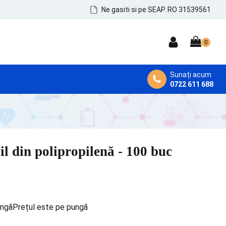
Ne gasiti si pe SEAP. RO 31539561
Sunați acum
0722 611 688
DEZINFECTANȚI MEDICALI
Dezinfectanți de Mâini, Piele și Tegumente
Dezinfectanți Instrumentar
il din polipropilenă - 100 buc
Dezinfectanți Suprafețe și MicroAeroflora
ungăPrețul este pe pungă