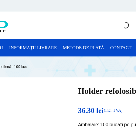
RI
INFORMAȚII LIVRARE
METODE DE PLATĂ
CONTACT
CONSUMABILE LABORATOR
ropilenă - 100 buc
Anatomie Patologică
Consumabile Microbiologie
Holder refolosib
Consumabile Sterilizare
Criotuburi
36.30
lei
(inc. TVA)
Cuve Probe
Ambalare: 100 bucați pe p
Eprubete și Stative Eprubete