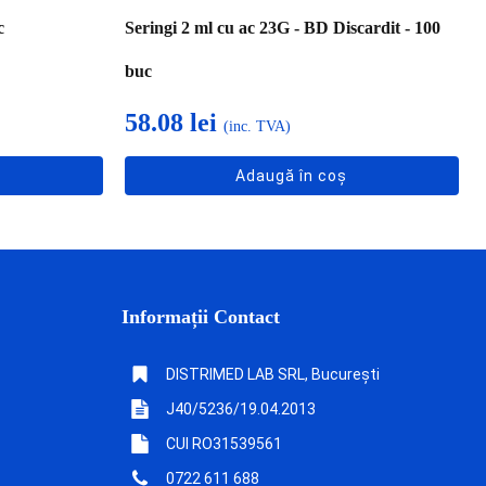
c
Seringi 2 ml cu ac 23G - BD Discardit - 100
buc
58.08
lei
(inc. TVA)
Adaugă în coș
Informații Contact
DISTRIMED LAB SRL, București
J40/5236/19.04.2013
CUI RO31539561
0722 611 688