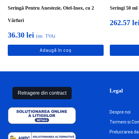
Seringă Pentru Anestezie, Otel-Inox, cu 2
Seringi 50 ml 
Vârfuri
262.57
le
36.30
lei
(inc. TVA)
Adaugă în coș
Legal
Retragere din contract
Despre noi
Termeni si Cond
Prelucrarea da