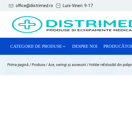
office@distrimed.ro
Luni-Vineri: 9-17
CATEGORII DE PRODUSE
DESPRE NOI
PRODUCĂTO
ACE, SERINGI ȘI ACCESORII
Prima pagină
/
Produse
/
Ace, seringi și accesorii
/ Holder refolosibil din polip
CONSUMABILE GENERALE
CONSUMABILE GINECOLOGIE
MĂNUȘI EXAMINARE
REACTIVI CHIMICI DE LABORATOR
SISTEME DE RECOLTARE VTM
TESTE LATEX DE DIAGNOSTIC