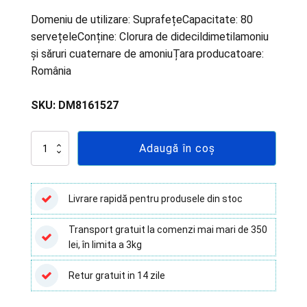
Domeniu de utilizare: SuprafețeCapacitate: 80
servețeleConține: Clorura de didecildimetilamoniu
și săruri cuaternare de amoniuȚara producatoare:
România
SKU:
DM8161527
Cantitate
Adaugă în coș
Klintensiv
-
Servețele
dezinfectante
Livrare rapidă pentru produsele din stoc
pentru
suprafețe
Transport gratuit la comenzi mai mari de 350
-
lei, în limita a 3kg
80
buc
Retur gratuit in 14 zile