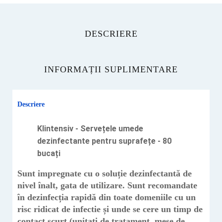
DESCRIERE
INFORMAȚII SUPLIMENTARE
Descriere
Klintensiv - Servețele umede
dezinfectante pentru suprafețe - 80
bucați
Sunt impregnate cu o soluție dezinfectantă de
nivel înalt, gata de utilizare. Sunt recomandate
în dezinfecția rapidă din toate domeniile cu un
risc ridicat de infectie și unde se cere un timp de
contact scurt (unitați de tratament, mese de