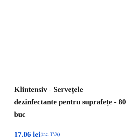
Klintensiv - Servețele
dezinfectante pentru suprafețe - 80
buc
17.06
lei
(inc. TVA)