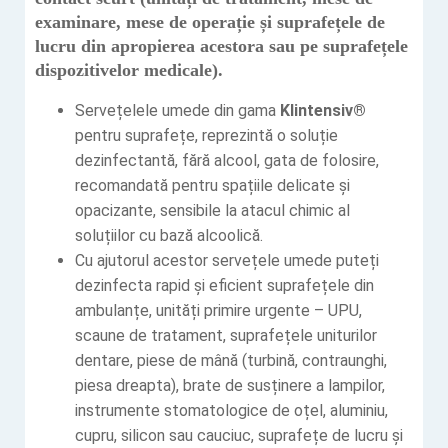
examinare, mese de operație și suprafețele de
lucru din apropierea acestora sau pe suprafețele
dispozitivelor medicale).
Servețelele umede din gama
Klintensiv®
pentru suprafețe, reprezintă o soluție
dezinfectantă, fără alcool, gata de folosire,
recomandată pentru spațiile delicate și
opacizante, sensibile la atacul chimic al
soluțiilor cu bază alcoolică.
Cu ajutorul acestor servețele umede puteți
dezinfecta rapid și eficient suprafețele din
ambulanțe, unități primire urgente – UPU,
scaune de tratament, suprafețele uniturilor
dentare, piese de mână (turbină, contraunghi,
piesa dreapta), brate de susținere a lampilor,
instrumente stomatologice de oțel, aluminiu,
cupru, silicon sau cauciuc, suprafețe de lucru și