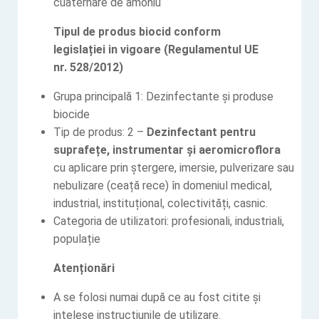
cuaternare de amoniu
Tipul de produs biocid conform
legislației in vigoare (Regulamentul UE
nr. 528/2012)
Grupa principală 1: Dezinfectante şi produse
biocide
Tip de produs: 2 –
Dezinfectant pentru
suprafețe, instrumentar și aeromicroflora
cu aplicare prin ștergere, imersie, pulverizare sau
nebulizare (ceață rece) în domeniul medical,
industrial, instituțional, colectivități, casnic.
Categoria de utilizatori: profesionali, industriali,
populație
Atenționări
A se folosi numai după ce au fost citite și
intelese instrucțiunile de utilizare.