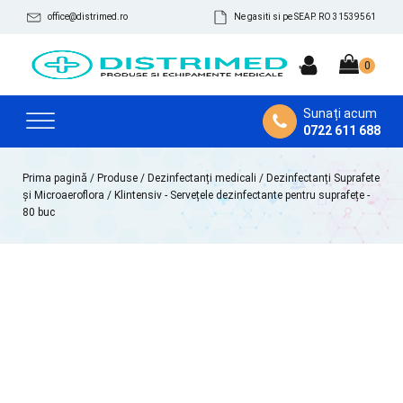
office@distrimed.ro
Ne gasiti si pe SEAP. RO 31539561
Sunați acum
0722 611 688
Prima pagină
/
Produse
/
Dezinfectanți medicali
/
Dezinfectanți Suprafete
și Microaeroflora
/ Klintensiv - Servețele dezinfectante pentru suprafețe -
80 buc