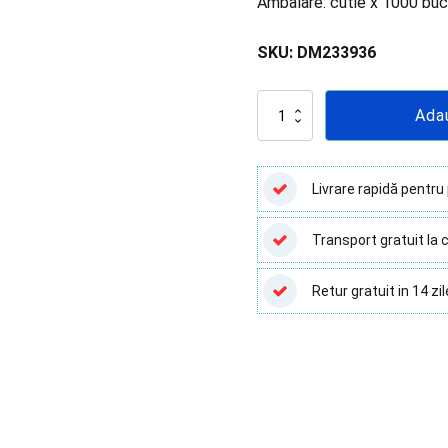
Ambalare: cutie x 1000 buc
Lame și Lamele
Pipete
SKU:
DM233936
Recipienți Recoltare
Cantitate
Ada
Tampoane Sterile
Lamele
microscop
Transport Probe Biologice
18x18
mm
Vârfuri și Tuburi
Livrare rapidă pentru
Deltalab,
1000
Transport gratuit la c
buc/cutie
Retur gratuit in 14 zil