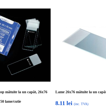
p mătuite la un capăt, 26x76
Lame 26x76 mătuite la un capăt
50 lame/cutie
8.11
lei
(inc. TVA)