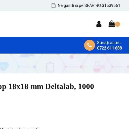
Ne gasiti si pe SEAP. RO 31539561
Sunați acum
0722 611 688
DEZINFECTANȚI MEDICALI
Dezinfectanți de Mâini, Piele și Tegumente
Dezinfectanți Instrumentar
op 18x18 mm Deltalab, 1000
Dezinfectanți Suprafețe și MicroAeroflora