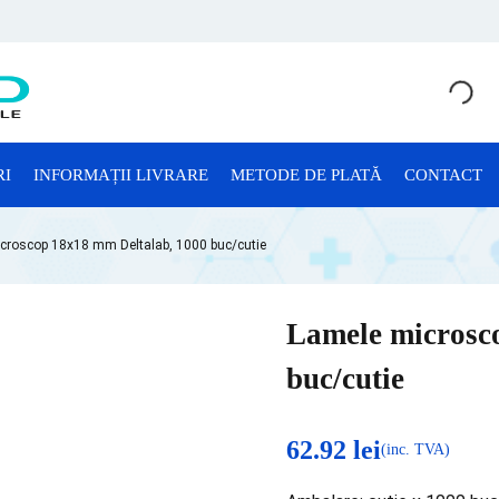
RI
INFORMAȚII LIVRARE
METODE DE PLATĂ
CONTACT
CONSUMABILE LABORATOR
croscop 18x18 mm Deltalab, 1000 buc/cutie
Anatomie Patologică
Consumabile Microbiologie
Lamele microsc
Consumabile Sterilizare
buc/cutie
Criotuburi
Cuve Probe
62.92
lei
(inc. TVA)
Eprubete și Stative Eprubete