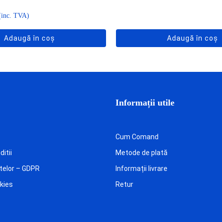
(inc. TVA)
Adaugă în coș
Adaugă în coș
Informații utile
Cum Comand
itii
Metode de plată
telor – GDPR
Informații livrare
okies
Retur