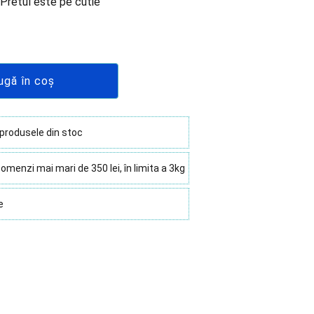
Pretul este pe cutie
ugă în coș
 produsele din stoc
omenzi mai mari de 350 lei, în limita a 3kg
e