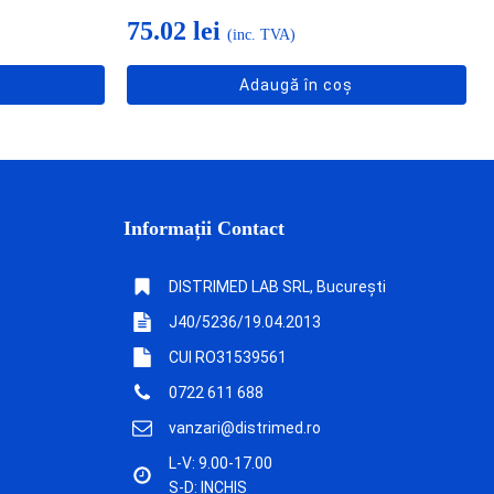
75.02
lei
(inc. TVA)
Adaugă în coș
Informații Contact
DISTRIMED LAB SRL, București
J40/5236/19.04.2013
CUI RO31539561
0722 611 688
vanzari@distrimed.ro
L-V: 9.00-17.00
S-D: INCHIS