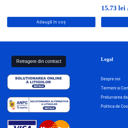
15.73
lei
Adaugă în coș
Legal
Retragere din contract
Despre noi
Termeni si Cond
Prelucrarea da
Politica de Co