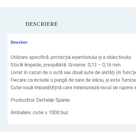
DESCRIERE
Descriere
‎Utilizare specifică: protecția eșantionului și a obiectivului. ‎
‎Sticlă limpede, prespălată. Grosime: 0,13 – 0,16 mm.‎
‎Livrat în cazuri de o sută sau două sute de unități (în funcți
‎Fiecare ca include o pungă de sare de siliciu, și este furniz
‎Cutie nouă îmbunătățită care minimizează riscul de rupere a 
Producător Deltalab Spania
Ambalare: cutie x 1000 buc