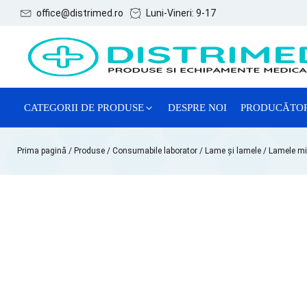
office@distrimed.ro
Luni-Vineri: 9-17
CATEGORII DE PRODUSE
DESPRE NOI
PRODUCĂTO
ACE, SERINGI ȘI ACCESORII
Prima pagină
/
Produse
/
Consumabile laborator
/
Lame și lamele
/ Lamele mi
CONSUMABILE GENERALE
CONSUMABILE GINECOLOGIE
MĂNUȘI EXAMINARE
REACTIVI CHIMICI DE LABORATOR
SISTEME DE RECOLTARE VTM
TESTE LATEX DE DIAGNOSTIC