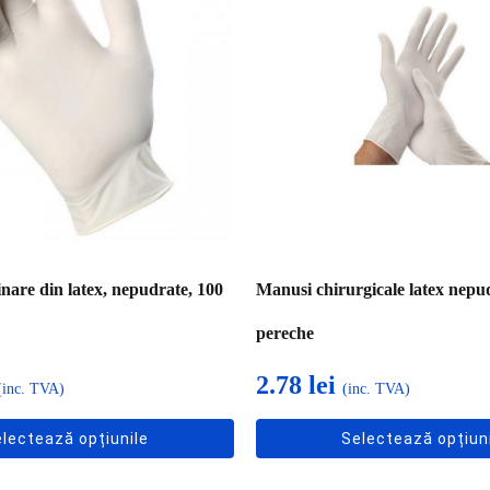
multe
variații.
Opțiunile
pot
fi
alese
în
pagina
produsului.
are din latex, nepudrate, 100
Manusi chirurgicale latex nepud
pereche
2.78
lei
(inc. TVA)
(inc. TVA)
lectează opțiunile
Selectează opțiun