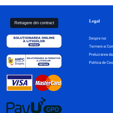
Legal
Retragere din contract
Despre noi
Termeni si Cond
Prelucrarea da
Politica de Co