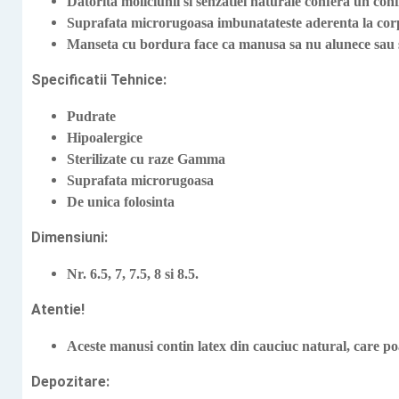
Datorita moliciunii si senzatiei naturale confera un con
Suprafata microrugoasa imbunatateste aderenta la cor
Manseta cu bordura face ca manusa sa nu alunece sau s
Specificatii Tehnice:
Pudrate
Hipoalergice
Sterilizate cu raze Gamma
Suprafata microrugoasa
De unica folosinta
Dimensiuni:
Nr. 6.5, 7, 7.5, 8 si 8.5.
Atentie!
Aceste manusi contin latex din cauciuc natural, care poa
Depozitare: