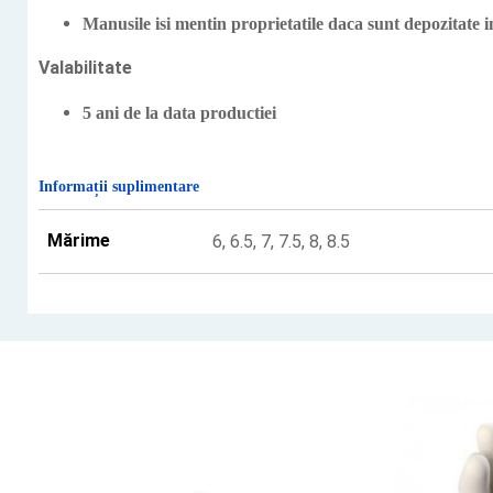
Manusile isi mentin proprietatile daca sunt depozitate 
Valabilitate
5 ani de la data productiei
Informații suplimentare
Mărime
6, 6.5, 7, 7.5, 8, 8.5
Acest
Acest
produs
produs
are
are
mai
mai