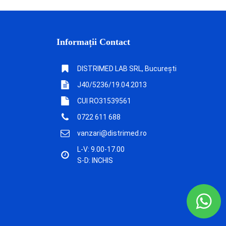
Informații Contact
DISTRIMED LAB SRL, București
J40/5236/19.04.2013
CUI RO31539561
0722 611 688
vanzari@distrimed.ro
L-V: 9.00-17.00
S-D: INCHIS