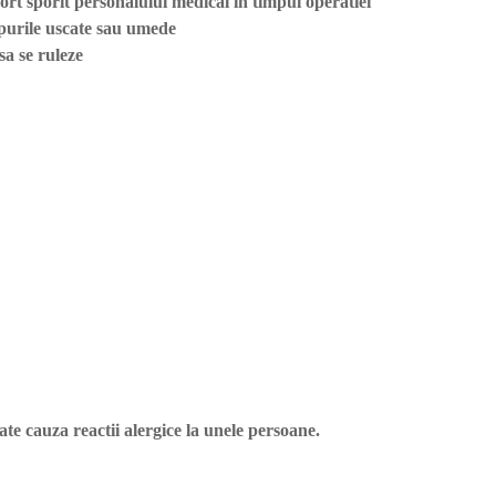
fort sporit personalului medical in timpul operatiei
purile uscate sau umede
a se ruleze
te cauza reactii alergice la unele persoane.