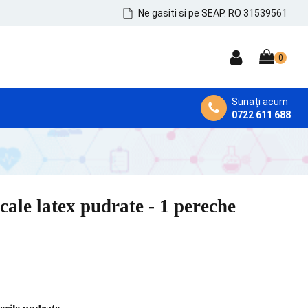
Ne gasiti si pe SEAP. RO 31539561
Sunați acum
0722 611 688
DEZINFECTANȚI MEDICALI
Dezinfectanți de Mâini, Piele și Tegumente
Dezinfectanți Instrumentar
ale latex pudrate - 1 pereche
Dezinfectanți Suprafețe și MicroAeroflora