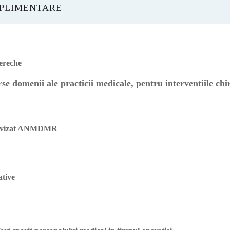
UPLIMENTARE
ereche
se domenii ale practicii medicale, pentru interventiile chir
 - avizat ANMDMR
ative