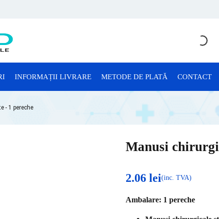
RI
INFORMAȚII LIVRARE
METODE DE PLATĂ
CONTACT
CONSUMABILE LABORATOR
e - 1 pereche
Anatomie Patologică
Consumabile Microbiologie
Manusi chirurgic
Consumabile Sterilizare
Criotuburi
2.06
lei
(inc. TVA)
Cuve Probe
Ambalare: 1 pereche
Eprubete și Stative Eprubete