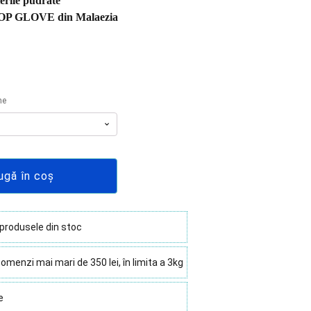
erile pudrate
 TOP GLOVE din Malaezia
me
ugă în coș
 produsele din stoc
omenzi mai mari de 350 lei, în limita a 3kg
e