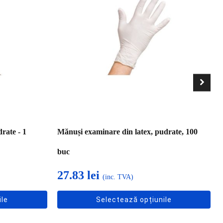
multe
variații.
Opțiunile
pot
fi
alese
în
pagina
produsului.
rate - 1
Mănuși examinare din latex, pudrate, 100
buc
27.83
lei
(inc. TVA)
ile
Selectează opțiunile