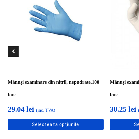
multe
multe
variații.
variații.
Opțiunile
Opțiunile
pot
pot
fi
fi
alese
alese
în
în
pagina
pagina
produsului.
produsului.
Mănuși examinare din nitril, nepudrate,100
Mănuși examin
buc
buc
29.04
lei
30.25
lei
(inc. TVA)
Selectează opțiunile
Se