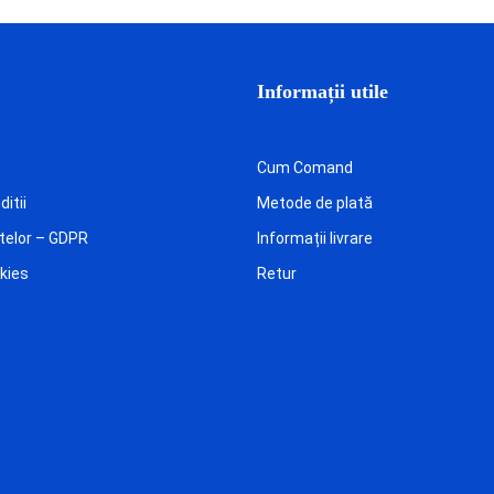
Informații utile
Cum Comand
itii
Metode de plată
telor – GDPR
Informații livrare
okies
Retur