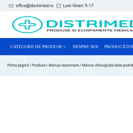
office@distrimed.ro
Luni-Vineri: 9-17
CATEGORII DE PRODUSE
DESPRE NOI
PRODUCĂTO
ACE, SERINGI ȘI ACCESORII
Prima pagină
/
Produse
/
Manuși examinare
/ Manusi chirurgicale latex pudrat
CONSUMABILE GENERALE
CONSUMABILE GINECOLOGIE
MĂNUȘI EXAMINARE
REACTIVI CHIMICI DE LABORATOR
SISTEME DE RECOLTARE VTM
TESTE LATEX DE DIAGNOSTIC