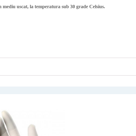
in mediu uscat, la temperatura sub 30 grade Celsius.
Acest
produs
are
mai