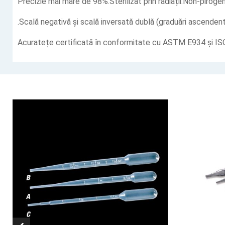
Precizie mai mare de 98%.Sterilizat prin radiații.Non-pirog
.Scală negativă și scală inversată dublă (graduări ascenden
Acuratețe certificată în conformitate cu ASTM E934 și IS