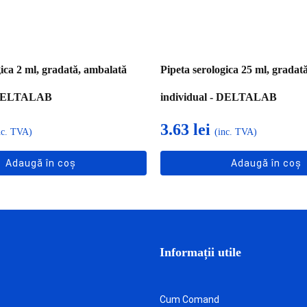
gica 2 ml, gradată, ambalată
Pipeta serologica 25 ml, gradat
- DELTALAB
individual - DELTALAB
3.63
lei
nc. TVA)
(inc. TVA)
Adaugă în coș
Adaugă în coș
Informații utile
Cum Comand