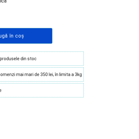
ica
ugă în coș
 produsele din stoc
omenzi mai mari de 350 lei, în limita a 3kg
e