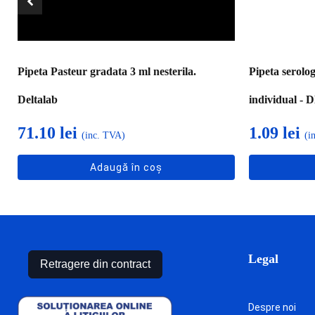
Pipeta Pasteur gradata 3 ml nesterila.
Pipeta serolo
Deltalab
individual 
71.10
lei
1.09
lei
(inc. TVA)
(i
Adaugă în coș
Legal
Retragere din contract
Despre noi