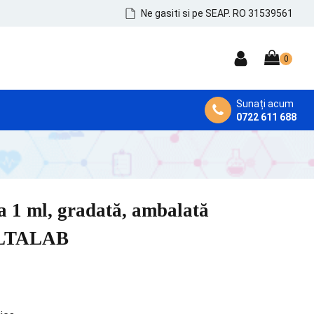
Ne gasiti si pe SEAP. RO 31539561
Sunați acum
0722 611 688
DEZINFECTANȚI MEDICALI
Dezinfectanți de Mâini, Piele și Tegumente
Dezinfectanți Instrumentar
a 1 ml, gradată, ambalată
Dezinfectanți Suprafețe și MicroAeroflora
DELTALAB