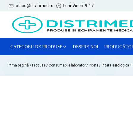
office@distrimed.ro
Luni-Vineri: 9-17
CATEGORII DE PRODUSE
DESPRE NOI
PRODUCĂTO
ACE, SERINGI ȘI ACCESORII
Prima pagină
/
Produse
/
Consumabile laborator
/
Pipete
/ Pipeta serologica 1
CONSUMABILE GENERALE
CONSUMABILE GINECOLOGIE
MĂNUȘI EXAMINARE
REACTIVI CHIMICI DE LABORATOR
SISTEME DE RECOLTARE VTM
TESTE LATEX DE DIAGNOSTIC