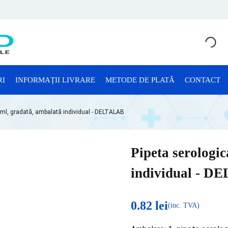
RI
INFORMAȚII LIVRARE
METODE DE PLATĂ
CONTACT
CONSUMABILE LABORATOR
 ml, gradată, ambalată individual - DELTALAB
Anatomie Patologică
Consumabile Microbiologie
Pipeta serologic
Consumabile Sterilizare
individual - 
Criotuburi
Cuve Probe
0.82
lei
(inc. TVA)
Eprubete și Stative Eprubete