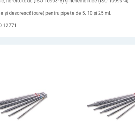
enic, ne-citotoxic (ISO 10993-5) și nehemolitice (ISO 10993-4).
te și descrescătoare) pentru pipete de 5, 10 și 25 ml.
O 12771.