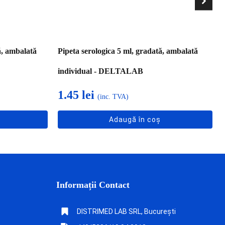
ă, ambalată
Pipeta serologica 5 ml, gradată, ambalată
individual - DELTALAB
1.45
lei
(inc. TVA)
Adaugă în coș
Informații Contact
DISTRIMED LAB SRL, București