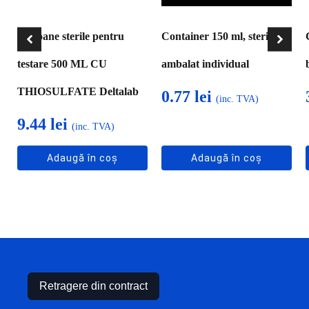
Flacoane sterile pentru
Container 150 ml, steril
testare 500 ML CU
ambalat individual
THIOSULFATE Deltalab
0.77
lei
(inc. TVA)
9.44
lei
(inc. TVA)
Adaugă în coș
Adaugă în coș
Retragere din contract