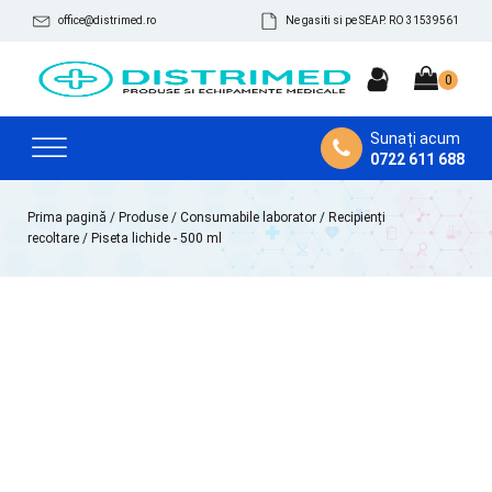
office@distrimed.ro
Ne gasiti si pe SEAP. RO 31539561
Sunați acum
0722 611 688
Prima pagină
/
Produse
/
Consumabile laborator
/
Recipienți
recoltare
/ Piseta lichide - 500 ml