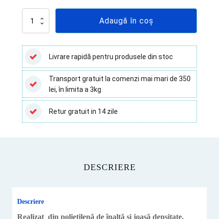
Cantitate
Adaugă în coș
Piseta
lichide
-
500
Livrare rapidă pentru produsele din stoc
ml
Transport gratuit la comenzi mai mari de 350
lei, în limita a 3kg
Retur gratuit in 14 zile
DESCRIERE
Descriere
Realizat din polietilenă de înaltă și joasă densitate.