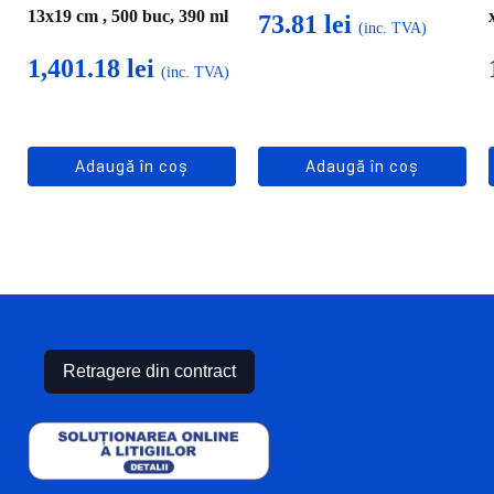
13x19 cm , 500 buc, 390 ml
73.81
lei
(inc. TVA)
1,401.18
lei
(inc. TVA)
Adaugă în coș
Adaugă în coș
Retragere din contract