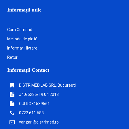
Informații utile
Cum Comand
Metode de plată
Informații livrare
Retur
Informații Contact
DISTRIMED LAB SRL, București
J40/5236/19.04.2013
CUI RO31539561
0722 611 688
vanzari@distrimed.ro