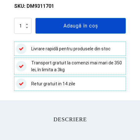
SKU:
DM9311701
Cantitate
Adaugă în coș
Pungi
sterilizare
la
rolă
Livrare rapidă pentru produsele din stoc
-
100
Transport gratuit la comenzi mai mari de 350
mm
lei, în limita a 3kg
x
200
m
Retur gratuit in 14 zile
DESCRIERE