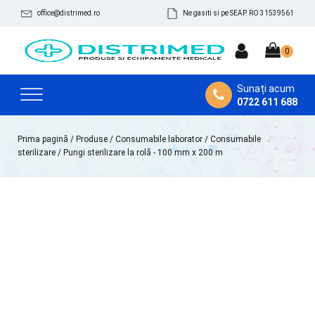
office@distrimed.ro
Ne gasiti si pe SEAP. RO 31539561
Sunați acum
0722 611 688
Prima pagină
/
Produse
/
Consumabile laborator
/
Consumabile
sterilizare
/ Pungi sterilizare la rolă - 100 mm x 200 m