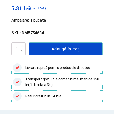
5.81
lei
(inc. TVA)
Ambalare: 1 bucata
SKU:
DM5754634
Cantitate
Adaugă în coș
Recipient
pentru
anatomie
patologica
Livrare rapidă pentru produsele din stoc
250
ML
Transport gratuit la comenzi mai mari de 350
lei, în limita a 3kg
Retur gratuit in 14 zile