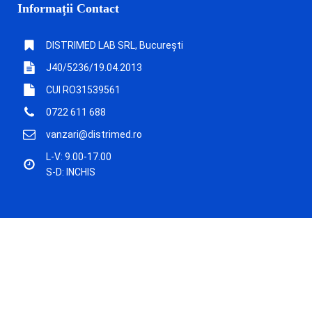
Informații Contact
DISTRIMED LAB SRL, București
J40/5236/19.04.2013
CUI RO31539561
0722 611 688
vanzari@distrimed.ro
L-V: 9.00-17.00
S-D: INCHIS