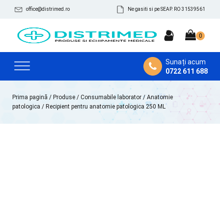
office@distrimed.ro
Ne gasiti si pe SEAP. RO 31539561
Sunați acum
0722 611 688
Prima pagină
/
Produse
/
Consumabile laborator
/
Anatomie
patologica
/ Recipient pentru anatomie patologica 250 ML