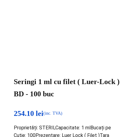
Seringi 1 ml cu filet ( Luer-Lock )
BD - 100 buc
254.10
lei
(inc. TVA)
Proprietăți: STERILCapacitate: 1 mlBucați pe
Cutie: 100Prezentare: Luer Lock ( Filet )Țara