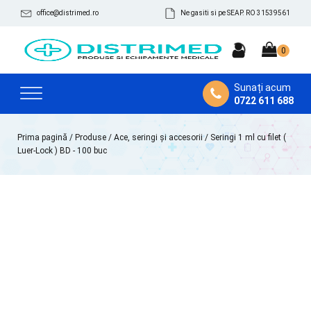
office@distrimed.ro
Ne gasiti si pe SEAP. RO 31539561
Sunați acum
0722 611 688
Prima pagină
/
Produse
/
Ace, seringi și accesorii
/ Seringi 1 ml cu filet (
Luer-Lock ) BD - 100 buc