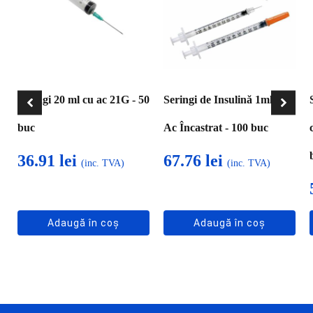
Seringi 20 ml cu ac 21G - 50
Seringi de Insulină 1ml Cu
buc
Ac Încastrat - 100 buc
36.91
lei
67.76
lei
(inc. TVA)
(inc. TVA)
Adaugă în coș
Adaugă în coș