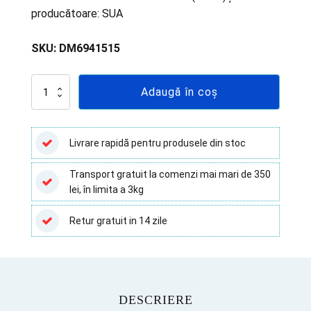
producătoare: SUA
SKU:
DM6941515
Cantitate
Adaugă în coș
Seringi
1
ml
cu
Livrare rapidă pentru produsele din stoc
filet
(
Transport gratuit la comenzi mai mari de 350
Luer-
lei, în limita a 3kg
Lock
)
BD
Retur gratuit in 14 zile
-
100
buc
DESCRIERE