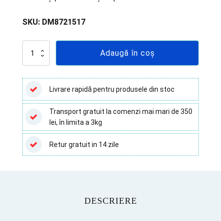
SKU:
DM8721517
Cantitate
Adaugă în coș
Seringi
30
ml
cu
Livrare rapidă pentru produsele din stoc
Luer
Lock
Transport gratuit la comenzi mai mari de 350
și
lei, în limita a 3kg
Ac
18G
-
Retur gratuit in 14 zile
40
buc
DESCRIERE