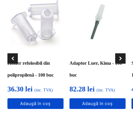
Holder refolosibil din
Adaptor Luer, Kima - 100
polipropilenă - 100 buc
buc
36.30
lei
82.28
lei
(inc. TVA)
(inc. TVA)
Adaugă în coș
Adaugă în coș