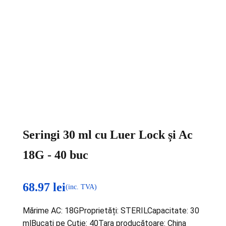
Seringi 30 ml cu Luer Lock și Ac
18G - 40 buc
68.97
lei
(inc. TVA)
Mărime AC: 18GProprietăți: STERILCapacitate: 30
mlBucați pe Cutie: 40Țara producătoare: China