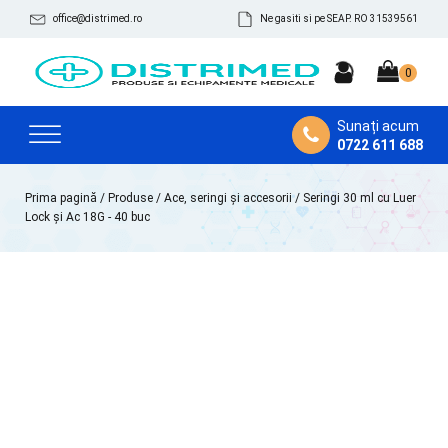
office@distrimed.ro
Ne gasiti si pe SEAP. RO 31539561
Sunați acum
0722 611 688
Prima pagină
/
Produse
/
Ace, seringi și accesorii
/ Seringi 30 ml cu Luer
Lock și Ac 18G - 40 buc