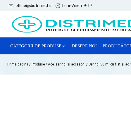
office@distrimed.ro
Luni-Vineri: 9-17
CATEGORII DE PRODUSE
DESPRE NOI
PRODUCĂTO
ACE, SERINGI ȘI ACCESORII
Prima pagină
/
Produse
/
Ace, seringi și accesorii
/ Seringi 50 ml cu filet și ac
CONSUMABILE GENERALE
CONSUMABILE GINECOLOGIE
MĂNUȘI EXAMINARE
REACTIVI CHIMICI DE LABORATOR
SISTEME DE RECOLTARE VTM
TESTE LATEX DE DIAGNOSTIC