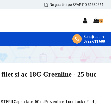
Ne gasiti si pe SEAP. RO 31539561
Sunați acum
0722 611 688
DEZINFECTANȚI MEDICALI
Dezinfectanți de Mâini, Piele și Tegumente
Dezinfectanți Instrumentar
 filet și ac 18G Greenline - 25 buc
Dezinfectanți Suprafețe și MicroAeroflora
 STERILCapacitate: 50 mlPrezentare: Luer Lock ( Filet )