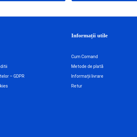
Informații utile
Cum Comand
itii
Metode de plată
telor – GDPR
Informații livrare
okies
Retur