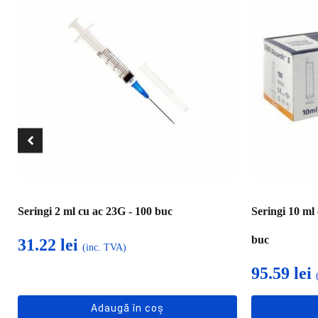
Seringi 2 ml cu ac 23G - 100 buc
Seringi 10 ml
buc
31.22
lei
(inc. TVA)
95.59
lei
Adaugă în coș