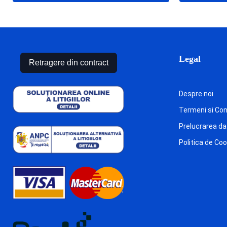
Legal
Retragere din contract
Despre noi
Termeni si Cond
Prelucrarea da
Politica de Co