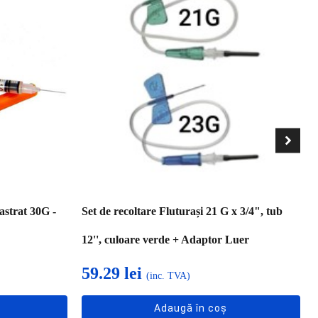
castrat 30G -
Set de recoltare Fluturași 21 G x 3/4", tub
12'', culoare verde + Adaptor Luer
59.29
lei
(inc. TVA)
Adaugă în coș