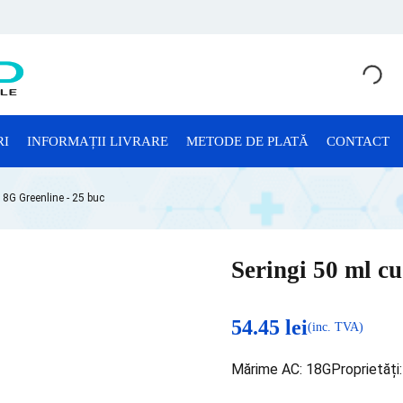
RI
INFORMAȚII LIVRARE
METODE DE PLATĂ
CONTACT
CONSUMABILE LABORATOR
 18G Greenline - 25 buc
Anatomie Patologică
Consumabile Microbiologie
Seringi 50 ml cu
Consumabile Sterilizare
Criotuburi
54.45
lei
(inc. TVA)
Cuve Probe
Mărime AC: 18GProprietăți:
Eprubete și Stative Eprubete