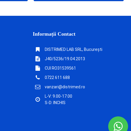
Informații Contact
DISTRIMED LAB SRL, București
J40/5236/19.04.2013
CUI RO31539561
0722 611 688
vanzari@distrimed.ro
L-V: 9.00-17.00
S-D: INCHIS