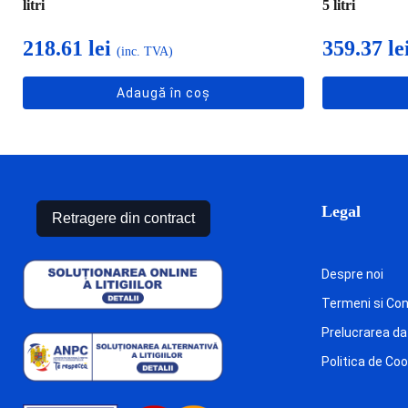
litri
5 litri
218.61
lei
359.37
le
(inc. TVA)
Adaugă în coș
Legal
Retragere din contract
Despre noi
Termeni si Cond
Prelucrarea da
Politica de Co