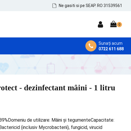
Ne gasiti si pe SEAP. RO 31539561
Sunați acum
0722 611 688
DEZINFECTANȚI MEDICALI
Dezinfectanți de Mâini, Piele și Tegumente
Dezinfectanți Instrumentar
tect - dezinfectant mâini - 1 litru
Dezinfectanți Suprafețe și MicroAeroflora
 89%Domeniu de utilizare: Mâini și tegumenteCapacitate:
actericid (inclusiv Mycrobacterii), fungicid, virucid