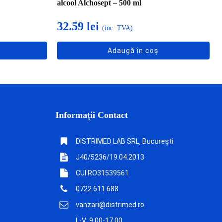
alcool Alchosept – 500 ml
32.59
lei
(inc. TVA)
Adaugă în coș
Informații Contact
DISTRIMED LAB SRL, București
J40/5236/19.04.2013
CUI RO31539561
0722 611 688
vanzari@distrimed.ro
L-V: 9.00-17.00