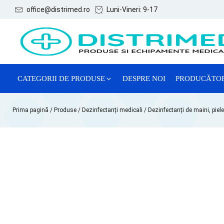
office@distrimed.ro
Luni-Vineri: 9-17
CATEGORII DE PRODUSE
DESPRE NOI
PRODUCĂTO
ACE, SERINGI ȘI ACCESORII
Prima pagină
/
Produse
/
Dezinfectanți medicali
/
Dezinfectanți de maini, piel
CONSUMABILE GENERALE
CONSUMABILE GINECOLOGIE
MĂNUȘI EXAMINARE
REACTIVI CHIMICI DE LABORATOR
SISTEME DE RECOLTARE VTM
TESTE LATEX DE DIAGNOSTIC