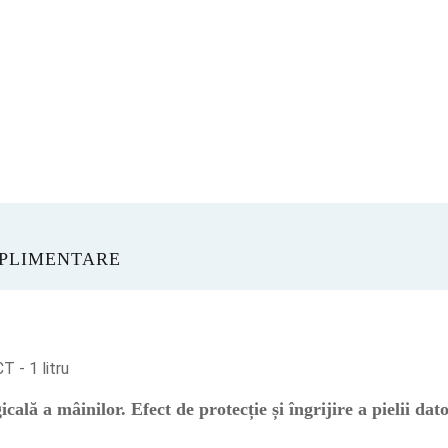
UPLIMENTARE
- 1 litru
icală a mâinilor. Efect de protecție și îngrijire a pielii dat