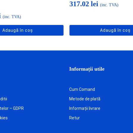
317.02
lei
(inc. TVA)
i
(inc. TVA)
Adaugă în coș
Adaugă în coș
Informații utile
Cum Comand
itii
Metode de plată
telor – GDPR
Informații livrare
okies
Retur