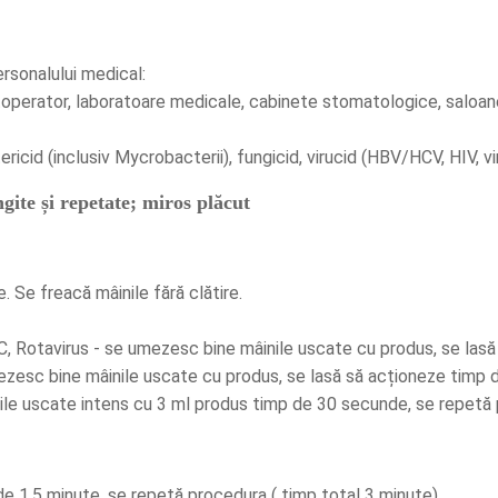
ersonalului medical:
stoperator, laboratoare medicale, cabinete stomatologice, salo
ricid (inclusiv Mycrobacterii), fungicid, virucid (HBV/HCV, HIV, vi
ite și repetate; miros plăcut
. Se freacă mâinile fără clătire.
ei C, Rotavirus - se umezesc bine mâinile uscate cu produs, se las
 umezesc bine mâinile uscate cu produs, se lasă să acționeze timp
âinile uscate intens cu 3 ml produs timp de 30 secunde, se repetă
e 1.5 minute, se repetă procedura ( timp total 3 minute)