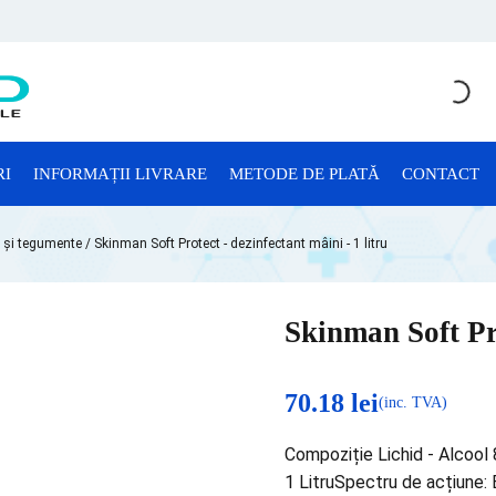
RI
INFORMAȚII LIVRARE
METODE DE PLATĂ
CONTACT
CONSUMABILE LABORATOR
e și tegumente
/ Skinman Soft Protect - dezinfectant mâini - 1 litru
Anatomie Patologică
Consumabile Microbiologie
Skinman Soft Pro
Consumabile Sterilizare
Criotuburi
70.18
lei
(inc. TVA)
Cuve Probe
Compoziție Lichid - Alcool
Eprubete și Stative Eprubete
1 LitruSpectru de acțiune: B