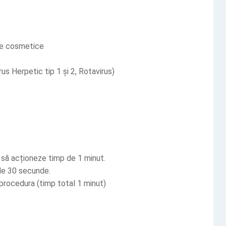
ane cosmetice
rus Herpetic tip 1 și 2, Rotavirus)
ă să acționeze timp de 1 minut.
 de 30 secunde.
 procedura (timp total 1 minut)