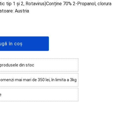
ic tip 1 și 2, Rotavirus)Conține 70% 2-Propanol, clorura
toare: Austria
ugă în coș
 produsele din stoc
omenzi mai mari de 350 lei, în limita a 3kg
e