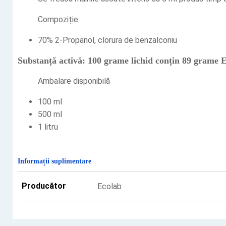
Compoziție
70% 2-Propanol, clorura de benzalconiu
Substanță activă: 100 grame lichid conțin 89 gram
Ambalare disponibilă
100 ml
500 ml
1 litru
Informații suplimentare
Producător
Ecolab