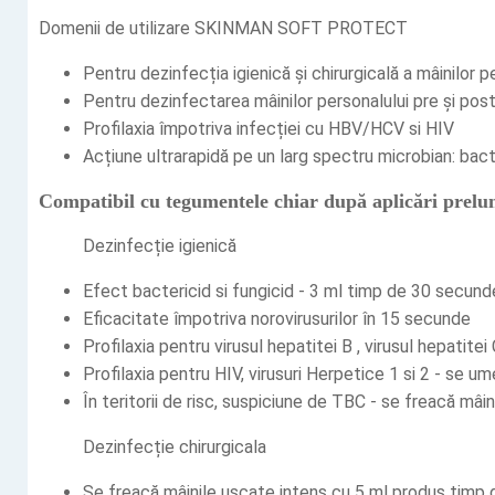
Domenii de utilizare SKINMAN SOFT PROTECT
Pentru dezinfecția igienică și chirurgicală a mâinilor p
Pentru dezinfectarea mâinilor personalului pre și po
Profilaxia împotriva infecției cu HBV/HCV si HIV
Acțiune ultrarapidă pe un larg spectru microbian: bacte
Compatibil cu tegumentele chiar după aplicări prelung
Dezinfecție igienică
Efect bactericid si fungicid - 3 ml timp de 30 secunde
Eficacitate împotriva norovirusurilor în 15 secunde
Profilaxia pentru virusul hepatitei B , virusul hepatit
Profilaxia pentru HIV, virusuri Herpetice 1 si 2 - se
În teritorii de risc, suspiciune de TBC - se freacă m
Dezinfecție chirurgicala
Se freacă mâinile uscate intens cu 5 ml produs timp d