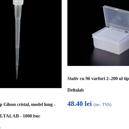
Stativ cu 96 varfuri 2–200 ul t
Deltalab
48.40
lei
p Gilson cristal, model lung -
(inc. TVA)
DELTALAB - 1000 buc