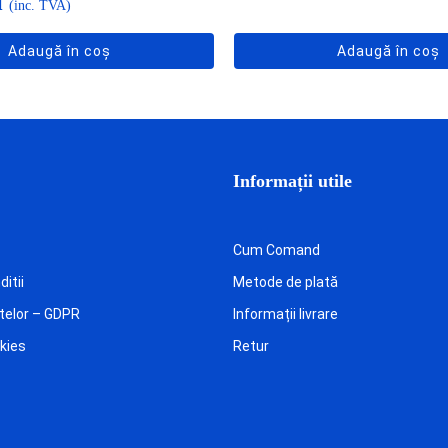
i
(inc. TVA)
Adaugă în coș
Adaugă în coș
Informații utile
Cum Comand
itii
Metode de plată
telor – GDPR
Informații livrare
okies
Retur