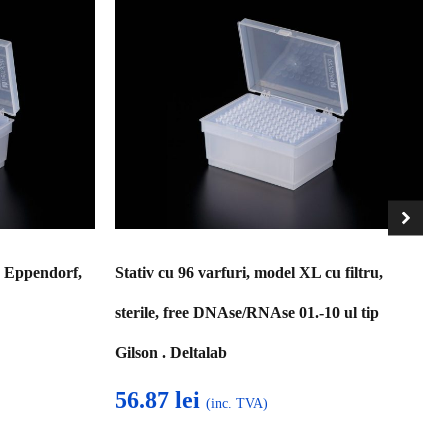
ip Eppendorf,
Stativ cu 96 varfuri, model XL cu filtru,
sterile, free DNAse/RNAse 01.-10 ul tip
Gilson . Deltalab
56.87
lei
(inc. TVA)