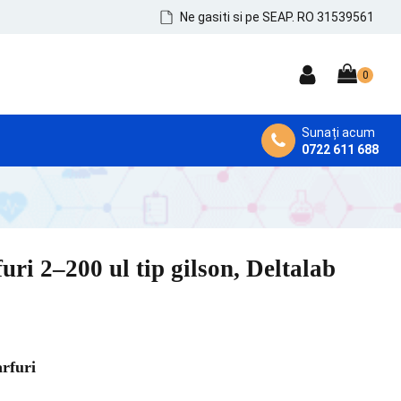
Ne gasiti si pe SEAP. RO 31539561
Sunați acum
0722 611 688
DEZINFECTANȚI MEDICALI
Dezinfectanți de Mâini, Piele și Tegumente
Dezinfectanți Instrumentar
furi 2–200 ul tip gilson, Deltalab
Dezinfectanți Suprafețe și MicroAeroflora
arfuri