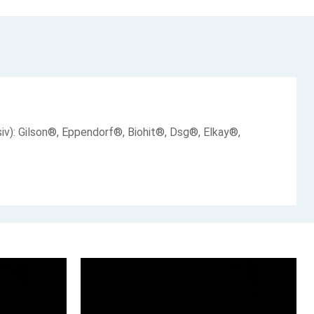
lusiv): Gilson®, Eppendorf®, Biohit®, Dsg®, Elkay®,