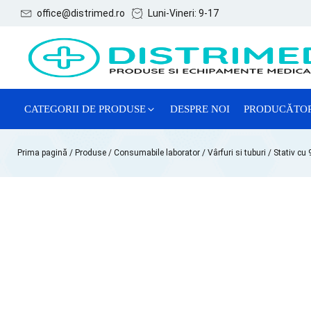
office@distrimed.ro
Luni-Vineri: 9-17
CATEGORII DE PRODUSE
DESPRE NOI
PRODUCĂTO
ACE, SERINGI ȘI ACCESORII
Prima pagină
/
Produse
/
Consumabile laborator
/
Vârfuri si tuburi
/ Stativ cu 
CONSUMABILE GENERALE
CONSUMABILE GINECOLOGIE
MĂNUȘI EXAMINARE
REACTIVI CHIMICI DE LABORATOR
SISTEME DE RECOLTARE VTM
TESTE LATEX DE DIAGNOSTIC