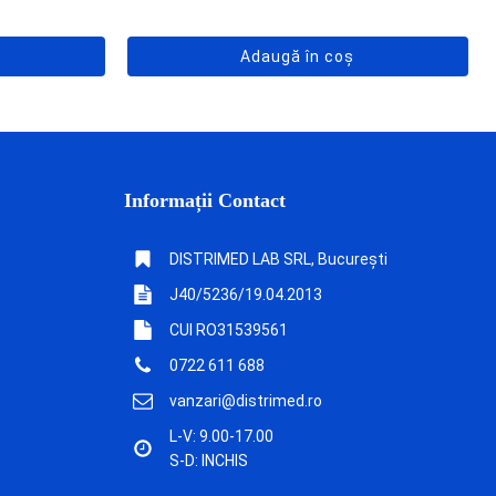
Adaugă în coș
Informații Contact
DISTRIMED LAB SRL, București
J40/5236/19.04.2013
CUI RO31539561
0722 611 688
vanzari@distrimed.ro
L-V: 9.00-17.00
S-D: INCHIS