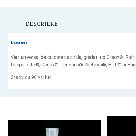
DESCRIERE
Descriere
Varf universal de culoare naturala, gradat. tip Gilson®. Raf
Finnpipette®, Genex®, Jencons®, Nichiryo®, HTL® și Ha
Stativ cu 96 varfuri