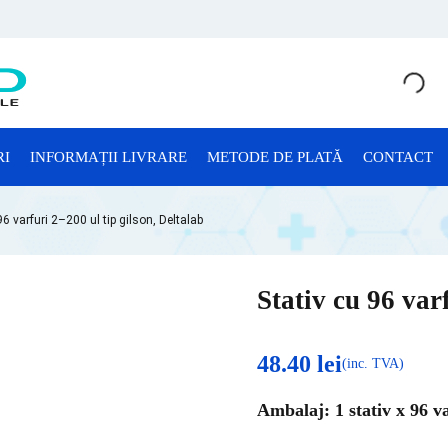
RI
INFORMAȚII LIVRARE
METODE DE PLATĂ
CONTACT
CONSUMABILE LABORATOR
96 varfuri 2–200 ul tip gilson, Deltalab
Anatomie Patologică
Consumabile Microbiologie
Stativ cu 96 var
Consumabile Sterilizare
Criotuburi
48.40
lei
(inc. TVA)
Cuve Probe
Ambalaj: 1 stativ x 96 v
Eprubete și Stative Eprubete