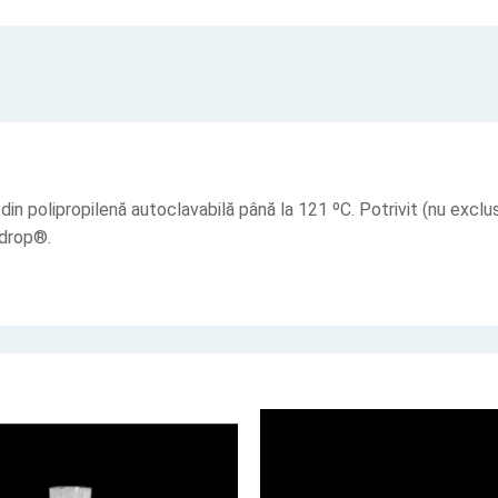
t din polipropilenă autoclavabilă până la 121 ºC. Potrivit (nu exc
ndrop®.