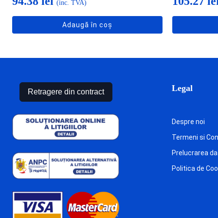
94.38
lei
105.27
le
(inc. TVA)
Adaugă în coș
Legal
Retragere din contract
Despre noi
Termeni si Cond
Prelucrarea da
Politica de Co