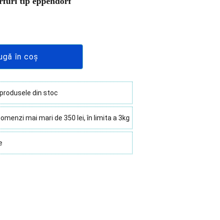
rfuri tip eppendorf
ugă în coș
 produsele din stoc
omenzi mai mari de 350 lei, în limita a 3kg
e