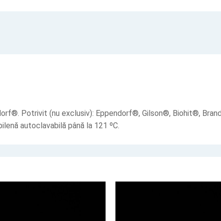
pendorf®. Potrivit (nu exclusiv): Eppendorf®, Gilson®, Biohit®, B
lenă autoclavabilă până la 121 ºC.