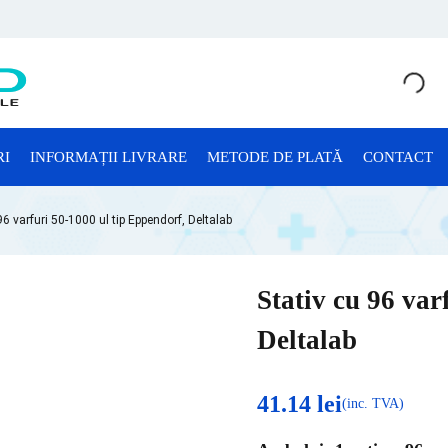
RI
INFORMAȚII LIVRARE
METODE DE PLATĂ
CONTACT
CONSUMABILE LABORATOR
96 varfuri 50-1000 ul tip Eppendorf, Deltalab
Anatomie Patologică
Consumabile Microbiologie
Stativ cu 96 var
Consumabile Sterilizare
Deltalab
Criotuburi
Cuve Probe
41.14
lei
(inc. TVA)
Eprubete și Stative Eprubete