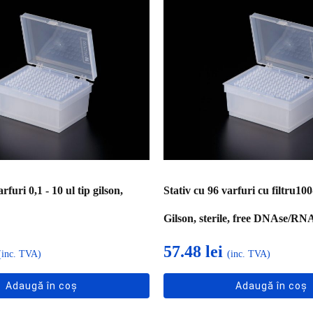
rfuri 0,1 - 10 ul tip gilson,
Stativ cu 96 varfuri cu filtru100
Gilson, sterile, free DNAse/RNA
57.48
lei
(inc. TVA)
(inc. TVA)
Adaugă în coș
Adaugă în coș