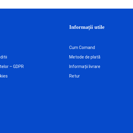
Informații utile
Cum Comand
itii
Metode de plată
telor – GDPR
Informații livrare
okies
Retur