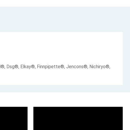
rand®, Dsg®, Elkay®, Finnpipette®, Jencons®, Nichiryo®,