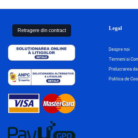
Legal
Retragere din contract
Despre noi
Termeni si Cond
Prelucrarea da
Politica de Co