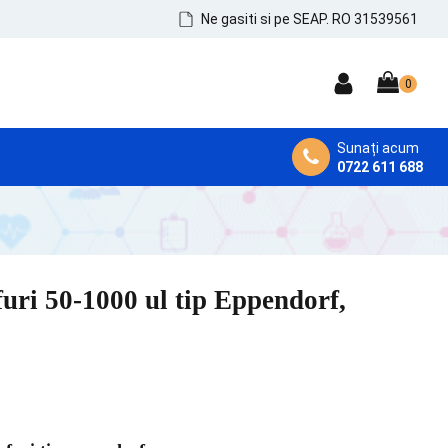
Ne gasiti si pe SEAP. RO 31539561
Sunați acum
0722 611 688
DEZINFECTANȚI MEDICALI
Dezinfectanți de Mâini, Piele și Tegumente
Dezinfectanți Instrumentar
furi 50-1000 ul tip Eppendorf,
Dezinfectanți Suprafețe și MicroAeroflora