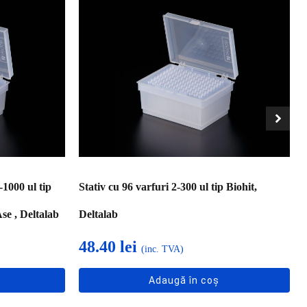
-1000 ul tip
Stativ cu 96 varfuri 2-300 ul tip Biohit,
se , Deltalab
Deltalab
48.40
lei
(inc. TVA)
Adaugă în coș