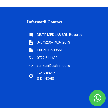
Informații Contact
DISTRIMED LAB SRL, București
J40/5236/19.04.2013
CUI RO31539561
0722 611 688
vanzari@distrimed.ro
L-V: 9.00-17.00
S-D: INCHIS