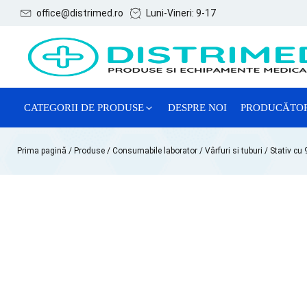
office@distrimed.ro
Luni-Vineri: 9-17
CATEGORII DE PRODUSE
DESPRE NOI
PRODUCĂTO
ACE, SERINGI ȘI ACCESORII
Prima pagină
/
Produse
/
Consumabile laborator
/
Vârfuri si tuburi
/ Stativ cu 
CONSUMABILE GENERALE
CONSUMABILE GINECOLOGIE
MĂNUȘI EXAMINARE
REACTIVI CHIMICI DE LABORATOR
SISTEME DE RECOLTARE VTM
TESTE LATEX DE DIAGNOSTIC