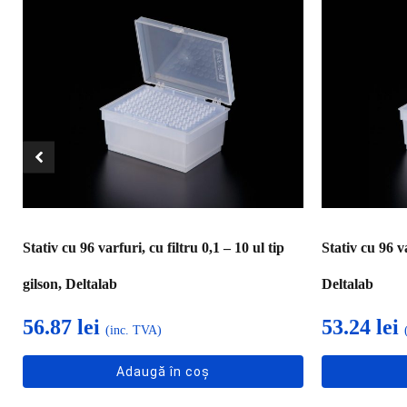
Stativ cu 96 varfuri, cu filtru 0,1 – 10 ul tip
Stativ cu 96 va
gilson, Deltalab
Deltalab
56.87
lei
53.24
lei
(inc. TVA)
Adaugă în coș