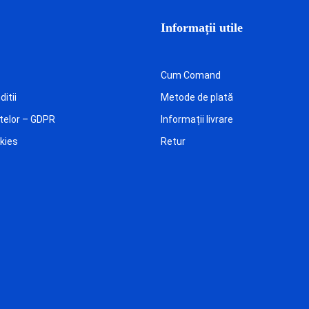
Informații utile
Cum Comand
itii
Metode de plată
telor – GDPR
Informații livrare
okies
Retur