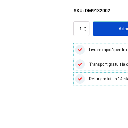
Lame și Lamele
SKU:
DM9132002
Pipete
Recipienți Recoltare
Cantitate
Ada
Test
Tampoane Sterile
Anticorpi
Neutralizanti
Transport Probe Biologice
Covid-
Livrare rapidă pentru
Vârfuri și Tuburi
19
-
Transport gratuit la c
5
teste
Retur gratuit in 14 zil