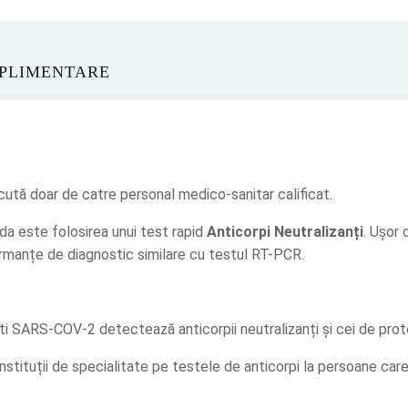
UPLIMENTARE
acută doar de catre personal medico-sanitar calificat.
da este folosirea unui test rapid
Anticorpi Neutralizanți
. Ușor 
manțe de diagnostic similare cu testul RT-PCR.
 SARS-COV-2 detectează anticorpii neutralizanți și cei de prote
instituții de specialitate pe testele de anticorpi la persoane ca