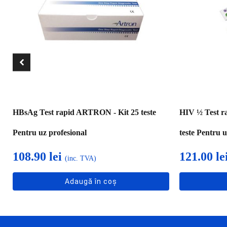
HBsAg Test rapid ARTRON - Kit 25 teste
HIV ½ Test r
Pentru uz profesional
teste Pentru u
108.90
lei
121.00
le
(inc. TVA)
Adaugă în coș