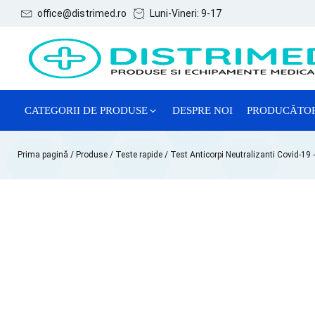
office@distrimed.ro
Luni-Vineri: 9-17
CATEGORII DE PRODUSE
DESPRE NOI
PRODUCĂTO
ACE, SERINGI ȘI ACCESORII
Prima pagină
/
Produse
/
Teste rapide
/ Test Anticorpi Neutralizanti Covid-19 -
CONSUMABILE GENERALE
CONSUMABILE GINECOLOGIE
MĂNUȘI EXAMINARE
REACTIVI CHIMICI DE LABORATOR
SISTEME DE RECOLTARE VTM
TESTE LATEX DE DIAGNOSTIC