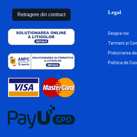
Legal
Retragere din contract
Despre noi
Termeni si Cond
Prelucrarea da
Politica de Co