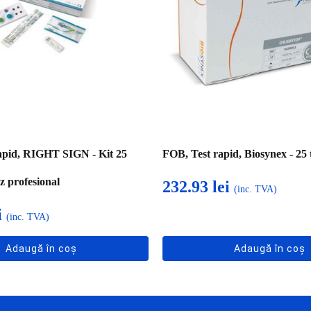
apid, RIGHT SIGN - Kit 25
FOB, Test rapid, Biosynex - 25 t
z profesional
232.93
lei
(inc. TVA)
i
(inc. TVA)
Adaugă în coș
Adaugă în coș