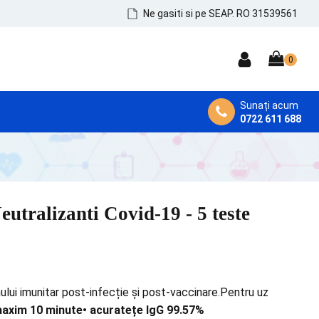
Ne gasiti si pe SEAP. RO 31539561
Sunați acum
0722 611 688
DEZINFECTANȚI MEDICALI
Dezinfectanți de Mâini, Piele și Tegumente
Dezinfectanți Instrumentar
eutralizanti Covid-19 - 5 teste
Dezinfectanți Suprafețe și MicroAeroflora
lui imunitar post-infecție și post-vaccinare.Pentru uz
 maxim 10 minute
• acuratețe IgG 99.57%