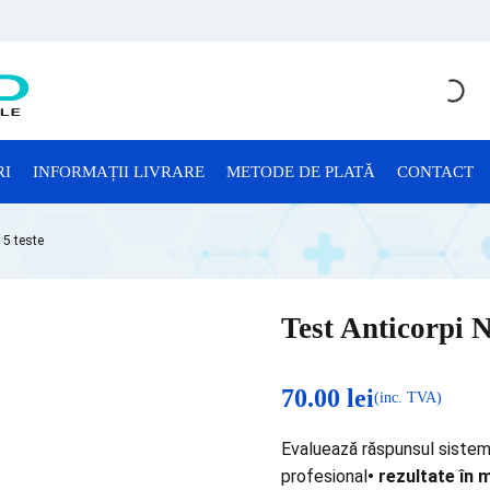
RI
INFORMAȚII LIVRARE
METODE DE PLATĂ
CONTACT
CONSUMABILE LABORATOR
 5 teste
Anatomie Patologică
Consumabile Microbiologie
Test Anticorpi N
Consumabile Sterilizare
Criotuburi
70.00
lei
(inc. TVA)
Cuve Probe
Evaluează răspunsul sistemu
Eprubete și Stative Eprubete
profesional
• rezultate în