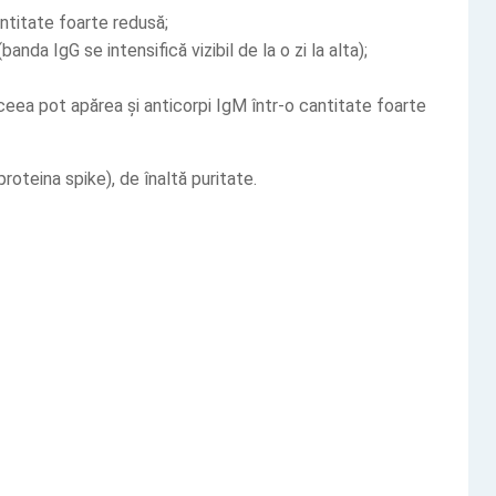
ntitate foarte redusă;
da IgG se intensifică vizibil de la o zi la alta);
ea pot apărea și anticorpi IgM într-o cantitate foarte
roteina spike), de înaltă puritate.