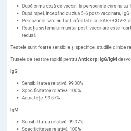
După prima doză de vaccin, la persoanele care nu au 
După rapel, începând cu ziua 5-6 post-vaccinare, IgG es
Persoanele care au fost infectate cu SARS-COV-2 dez
Reacția sistemului imunitar post-vaccinare este foar
redusă.
Testele sunt foarte sensibile și specifice, studiile clinice 
Trusele de testare rapidă pentru
Anticorpi IgG/IgM
dezvol
IgG
Sensibilitatea relativă: 99.38%
Specificitatea relativă: 100%
Acuratețe: 99.57%
IgM
Sensibilitatea relativă: 99.07%
Specificitatea relativă: 100%