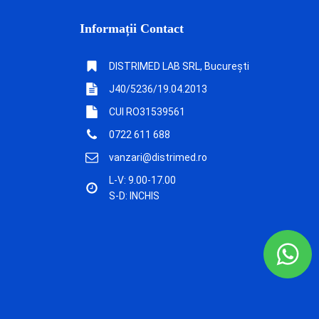
Informații Contact
DISTRIMED LAB SRL, București
J40/5236/19.04.2013
CUI RO31539561
0722 611 688
vanzari@distrimed.ro
L-V: 9.00-17.00
S-D: INCHIS