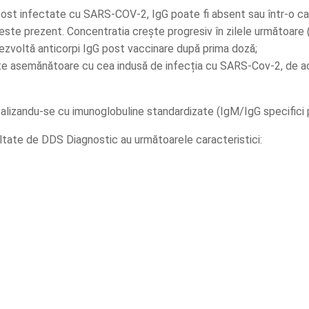
fost infectate cu SARS-COV-2, IgG poate fi absent sau într-o ca
te prezent. Concentratia crește progresiv în zilele următoare (ban
voltă anticorpi IgG post vaccinare după prima doză;
te asemănătoare cu cea indusă de infecția cu SARS-Cov-2, de ace
realizandu-se cu imunoglobuline standardizate (IgM/IgG specifici p
tate de DDS Diagnostic au următoarele caracteristici: