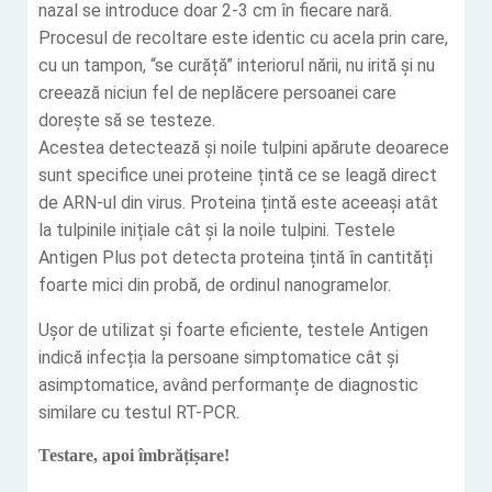
nazal se introduce doar 2-3 cm în fiecare nară.
Procesul de recoltare este identic cu acela prin care,
cu un tampon, “se curăță” interiorul nării, nu irită și nu
creează niciun fel de neplăcere persoanei care
dorește să se testeze.
Acestea
detectează și noile tulpini apărute deoarece
sunt specifice unei proteine țintă ce se leagă direct
de ARN-ul din virus. Proteina țintă este aceeași atât
la tulpinile inițiale cât și la noile tulpini.
Testele
Antigen Plus
pot detecta proteina țintă în cantități
foarte mici din probă, de ordinul nanogramelor.
Ușor de utilizat și foarte eficiente, testele Antigen
indică infecția la persoane simptomatice cât și
asimptomatice, având performanțe de diagnostic
similare cu testul RT-PCR.
Testare, apoi îmbrățișare!