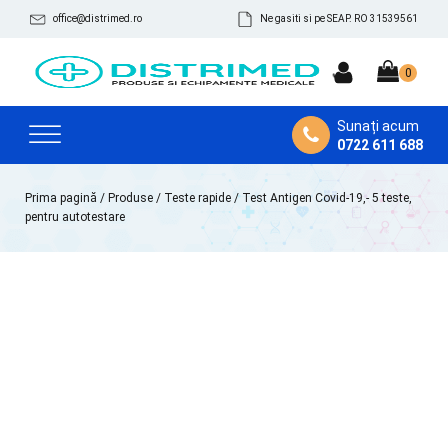
office@distrimed.ro
Ne gasiti si pe SEAP. RO 31539561
Sunați acum
0722 611 688
Prima pagină
/
Produse
/
Teste rapide
/ Test Antigen Covid-19,- 5 teste,
pentru autotestare