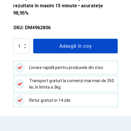
rezultate în maxim 15 minute
• acuratețe
98,95%
SKU:
DM4962806
Cantitate
Adaugă în coș
Test
Antigen
Covid-
19,-
Livrare rapidă pentru produsele din stoc
5
teste,
Transport gratuit la comenzi mai mari de 350
pentru
lei, în limita a 3kg
autotestare
Retur gratuit in 14 zile