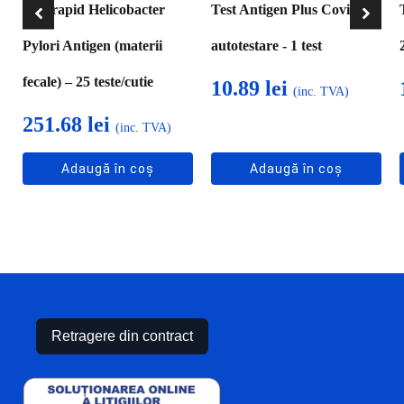
Test rapid Helicobacter
Test Antigen Plus Covid-19,
Pylori Antigen (materii
autotestare - 1 test
fecale) – 25 teste/cutie
10.89
lei
(inc. TVA)
251.68
lei
(inc. TVA)
Adaugă în coș
Adaugă în coș
Retragere din contract