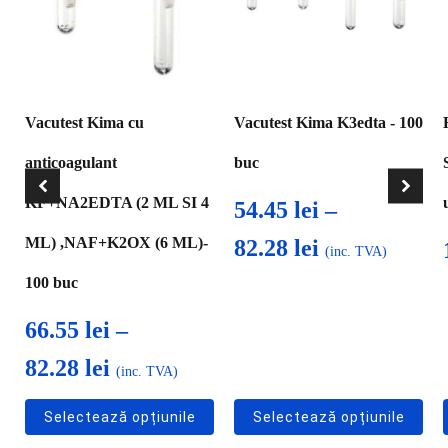
multe
multe
variații.
variații.
Opțiunile
Opțiunile
pot
pot
fi
fi
Vacutest Kima cu
Vacutest Kima K3edta - 100
alese
alese
în
în
anticoagulant
buc
pagina
pagina
produsului.
produsului.
KF+NA2EDTA (2 ML SI 4
54.45
lei
–
ML) ,NAF+K2OX (6 ML)-
Interval
82.28
lei
(inc. TVA)
de
100 buc
prețuri:
66.55
lei
–
54.45 lei
Interval
82.28
lei
(inc. TVA)
până
de
Selectează opțiunile
Selectează opțiunile
la
prețuri: