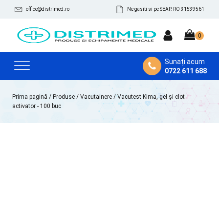
office@distrimed.ro
Ne gasiti si pe SEAP. RO 31539561
Sunați acum
0722 611 688
Prima pagină
/
Produse
/
Vacutainere
/ Vacutest Kima, gel și clot
activator - 100 buc