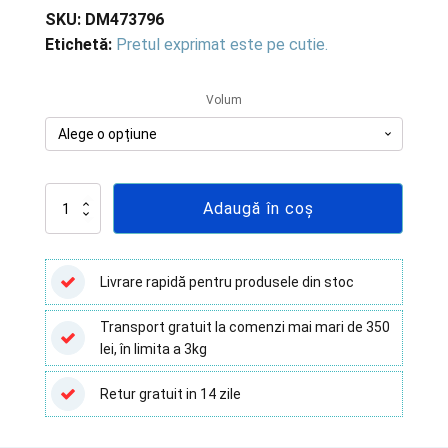
prețuri:
SKU:
DM473796
Etichetă:
Pretul exprimat este pe cutie.
91.96 lei
până
Volum
la
106.48 lei
Cantitate
Adaugă în coș
Vacutest
Kima,
gel
și
Livrare rapidă pentru produsele din stoc
clot
activator
Transport gratuit la comenzi mai mari de 350
-
lei, în limita a 3kg
100
buc
Retur gratuit in 14 zile