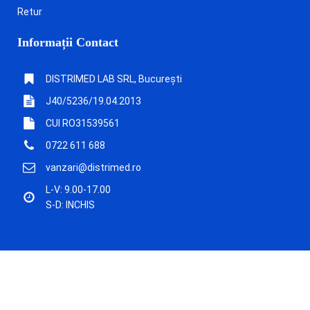
Retur
Informații Contact
DISTRIMED LAB SRL, București
J40/5236/19.04.2013
CUI RO31539561
0722 611 688
vanzari@distrimed.ro
L-V: 9.00-17.00
S-D: INCHIS