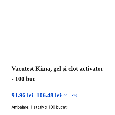
Vacutest Kima, gel și clot activator
- 100 buc
91.96
lei
–
106.48
lei
(inc. TVA)
Interval
Ambalare: 1 stativ x 100 bucati
de