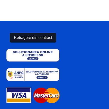
82.28 lei
66.55 lei
până
la
82.28 lei
Retragere din contract