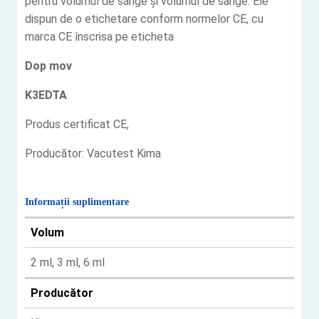
pentru volumul de sânge și volumul de sânge. Ele
dispun de o etichetare conform normelor CE, cu
marca CE înscrisa pe eticheta
Dop mov
K3EDTA
Produs certificat CE,
Producător: Vacutest Kima
Informații suplimentare
Volum
2 ml, 3 ml, 6 ml
Producător