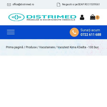
office@distrimed.ro
Ne gasiti si pe SEAP. RO 31539561
Sunați acum
0722 611 688
Prima pagină
/
Produse
/
Vacutainere
/ Vacutest Kima K3edta - 100 buc