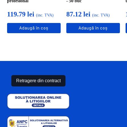
profesional
- 50 buc
119.79
lei
87.12
lei
(inc. TVA)
(inc. TVA)
Adaugă în coș
Adaugă în coș
Retragere din contract