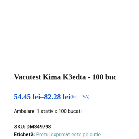
Vacutest Kima K3edta - 100 buc
54.45
lei
–
82.28
lei
(inc. TVA)
Interval
Ambalare: 1 stativ x 100 bucati
de
prețuri:
SKU:
DM849798
Etichetă:
Pretul exprimat este pe cutie.
54.45 lei