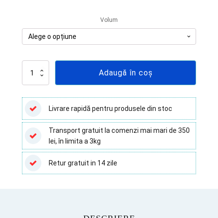
până
Volum
la
82.28 lei
Cantitate
Adaugă în coș
Vacutest
Kima
K3edta
-
Livrare rapidă pentru produsele din stoc
100
buc
Transport gratuit la comenzi mai mari de 350
lei, în limita a 3kg
Retur gratuit in 14 zile