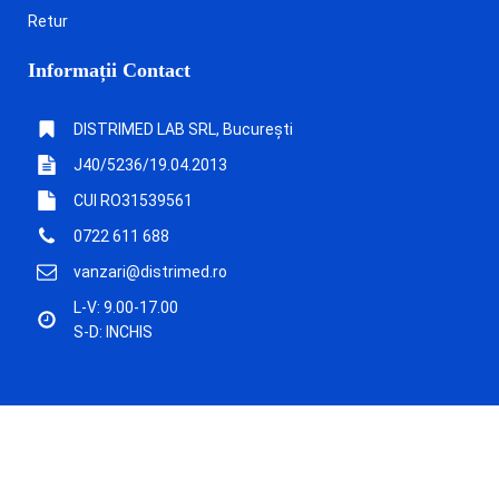
Retur
Informații Contact
DISTRIMED LAB SRL, București
J40/5236/19.04.2013
CUI RO31539561
0722 611 688
vanzari@distrimed.ro
L-V: 9.00-17.00
S-D: INCHIS