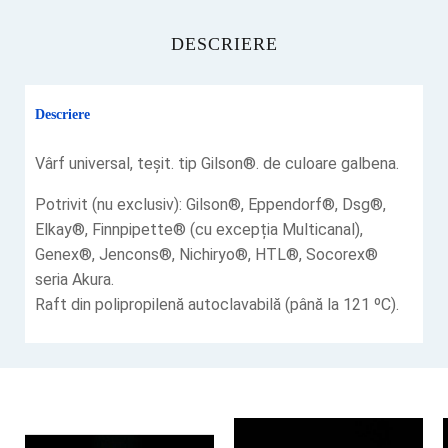
DESCRIERE
Descriere
Vârf universal, teșit. tip Gilson®. de culoare galbena.
Potrivit (nu exclusiv): Gilson®, Eppendorf®, Dsg®,
Elkay®, Finnpipette® (cu excepția Multicanal),
Genex®, Jencons®, Nichiryo®, HTL®, Socorex®
seria Akura.
Raft din polipropilenă autoclavabilă (până la 121 ºC).