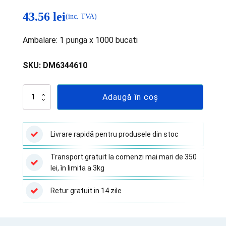
43.56
lei
(inc. TVA)
Ambalare: 1 punga x 1000 bucati
SKU:
DM6344610
Cantitate
Adaugă în coș
Varf
tip
Gilson
2-
Livrare rapidă pentru produsele din stoc
200
ul
Transport gratuit la comenzi mai mari de 350
-
lei, în limita a 3kg
DELTALAB
-
1000
Retur gratuit in 14 zile
buc