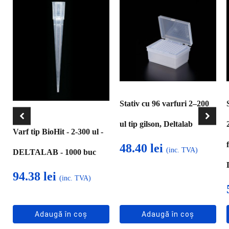
Stativ cu 96 varfuri 2–200
ul tip gilson, Deltalab
Varf tip BioHit - 2-300 ul -
48.40
lei
(inc. TVA)
DELTALAB - 1000 buc
94.38
lei
(inc. TVA)
Adaugă în coș
Adaugă în coș