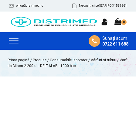
office@distrimed.ro
Ne gasiti si pe SEAP. RO 31539561
Sunați acum
0722 611 688
Prima pagină
/
Produse
/
Consumabile laborator
/
Vârfuri si tuburi
/ Varf
tip Gilson 2-200 ul - DELTALAB - 1000 buc