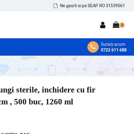
Ne gasiti si pe SEAP. RO 31539561
Sunați acum
0722 611 688
DEZINFECTANȚI MEDICALI
Dezinfectanți de Mâini, Piele și Tegumente
Dezinfectanți Instrumentar
 sterile, inchidere cu fir
Dezinfectanți Suprafețe și MicroAeroflora
cm , 500 buc, 1260 ml