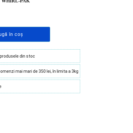
ngi WHIRL-PAK
ugă în coș
 produsele din stoc
omenzi mai mari de 350 lei, în limita a 3kg
e