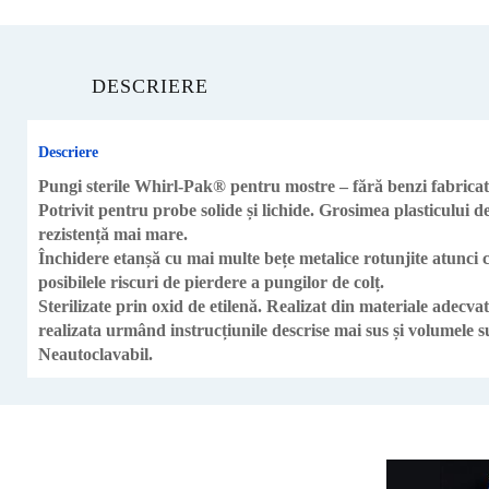
DESCRIERE
Descriere
Pungi sterile Whirl-Pak® pentru mostre – fără benzi fabricat d
Potrivit pentru probe solide și lichide. Grosimea plasticului 
rezistență mai mare.
Închidere etanșă cu mai multe bețe metalice rotunjite atunci 
posibilele riscuri de pierdere a pungilor de colț.
Sterilizate prin oxid de etilenă. Realizat din materiale adecva
realizata urmând instrucțiunile descrise mai sus și volumele s
Neautoclavabil.