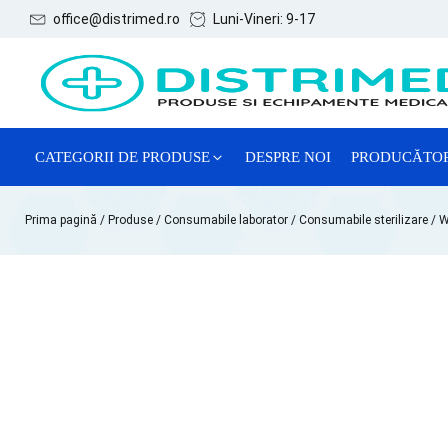
office@distrimed.ro
Luni-Vineri: 9-17
CATEGORII DE PRODUSE
DESPRE NOI
PRODUCĂTO
ACE, SERINGI ȘI ACCESORII
Prima pagină
/
Produse
/
Consumabile laborator
/
Consumabile sterilizare
/ W
CONSUMABILE GENERALE
CONSUMABILE GINECOLOGIE
MĂNUȘI EXAMINARE
REACTIVI CHIMICI DE LABORATOR
SISTEME DE RECOLTARE VTM
TESTE LATEX DE DIAGNOSTIC