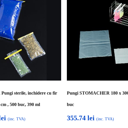
gi sterile, inchidere cu fir
Pungi STOMACHER 180 x 300
 cm , 500 buc, 390 ml
buc
lei
355.74
lei
(inc. TVA)
(inc. TVA)