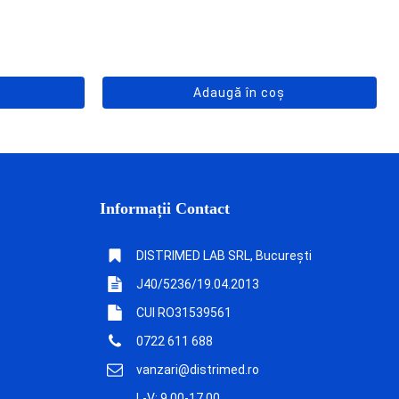
Adaugă în coș
Informații Contact
DISTRIMED LAB SRL, București
J40/5236/19.04.2013
CUI RO31539561
0722 611 688
vanzari@distrimed.ro
L-V: 9.00-17.00