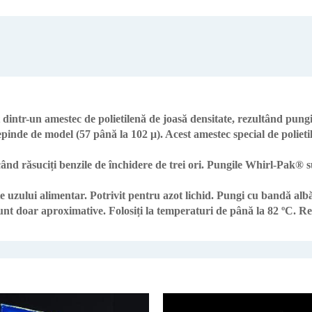
intr-un amestec de polietilenă de joasă densitate, rezultând pungi 
depinde de model (57 până la 102 μ). Acest amestec special de poliet
când răsuciți benzile de închidere de trei ori. Pungile Whirl-Pak®
te uzului alimentar. Potrivit pentru azot lichid. Pungi cu bandă albă
unt doar aproximative. Folosiți la temperaturi de până la 82 ºC. Re