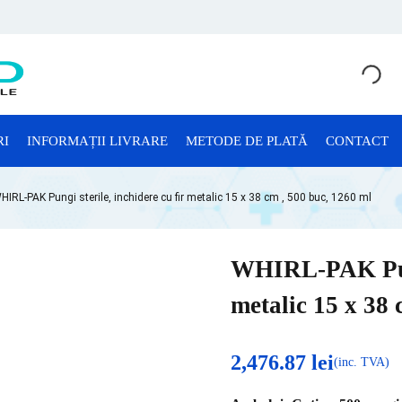
RI
INFORMAȚII LIVRARE
METODE DE PLATĂ
CONTACT
CONSUMABILE LABORATOR
HIRL-PAK Pungi sterile, inchidere cu fir metalic 15 x 38 cm , 500 buc, 1260 ml
Anatomie Patologică
Consumabile Microbiologie
WHIRL-PAK Pungi
Consumabile Sterilizare
metalic 15 x 38 
Criotuburi
Cuve Probe
2,476.87
lei
(inc. TVA)
Eprubete și Stative Eprubete