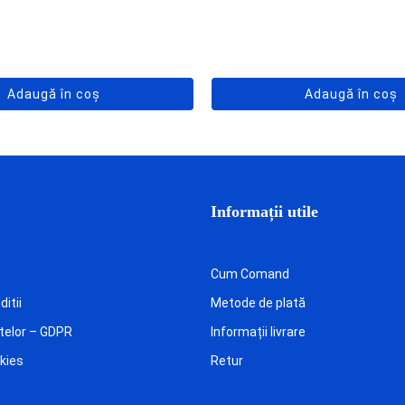
Adaugă în coș
Adaugă în coș
Informații utile
Cum Comand
itii
Metode de plată
telor – GDPR
Informații livrare
okies
Retur