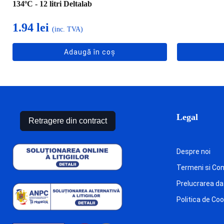
134ºC - 12 litri Deltalab
1.94
lei
(inc. TVA)
Adaugă în coș
Legal
Retragere din contract
Despre noi
Termeni si Cond
Prelucrarea da
Politica de Co