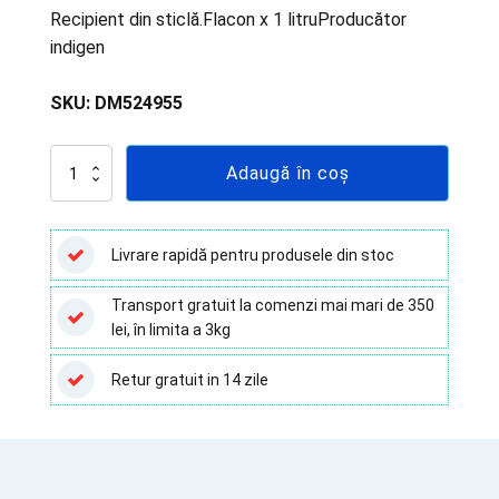
Recipient din sticlă.Flacon x 1 litruProducător
indigen
SKU:
DM524955
Cantitate
Adaugă în coș
Xilen
reactiv
pentru
analiză,
Livrare rapidă pentru produsele din stoc
1
litru
Transport gratuit la comenzi mai mari de 350
lei, în limita a 3kg
Retur gratuit in 14 zile