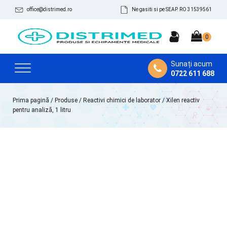
office@distrimed.ro
Ne gasiti si pe SEAP. RO 31539561
Sunați acum
0722 611 688
Prima pagină
/
Produse
/
Reactivi chimici de laborator
/ Xilen reactiv
pentru analiză, 1 litru