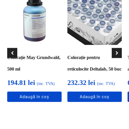
Colorație May Grundwald,
Colorație pentru
500 ml
reticulocite Deltalab, 50 buc
194.81
lei
232.32
lei
(inc. TVA)
(inc. TVA)
Adaugă în coș
Adaugă în coș