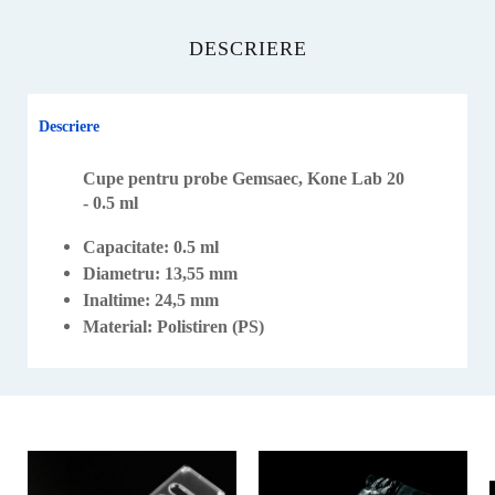
DESCRIERE
Descriere
Cupe pentru probe Gemsaec, Kone Lab 20
- 0.5 ml
Capacitate: 0.5 ml
Diametru: 13,55 mm
Inaltime: 24,5 mm
Material: Polistiren (PS)
Acest
produs