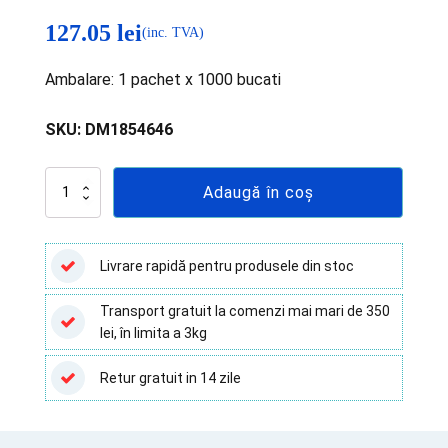
127.05
lei
(inc. TVA)
Ambalare: 1 pachet x 1000 bucati
SKU:
DM1854646
Cantitate
Adaugă în coș
Cuve
probe
Gemsaec,
Kone
Livrare rapidă pentru produsele din stoc
Lab
20
Transport gratuit la comenzi mai mari de 350
-
lei, în limita a 3kg
0.5
ml
-
Retur gratuit in 14 zile
1000
buc