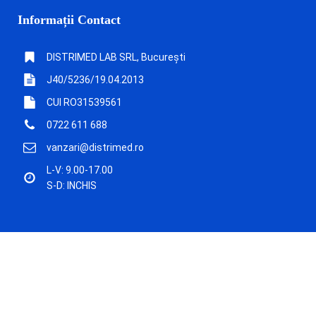
Informații Contact
DISTRIMED LAB SRL, București
J40/5236/19.04.2013
CUI RO31539561
0722 611 688
vanzari@distrimed.ro
L-V: 9.00-17.00
S-D: INCHIS