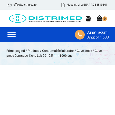
office@distrimed.ro
Ne gasiti si pe SEAP. RO 31539561
Sunați acum
0722 611 688
Prima pagină
/
Produse
/
Consumabile laborator
/
Cuve probe
/ Cuve
probe Gemsaec, Kone Lab 20 - 0.5 ml - 1000 buc