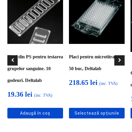
are
mai
multe
variații.
Opțiunile
pot
fi
Placi din PS pentru testarea
Placi pentru microtitrare,
alese
în
grupelor sanguine. 10
50 buc, Deltalab
pagina
produsului.
godeuri. Deltalab
218.65
lei
(inc. TVA)
19.36
lei
(inc. TVA)
Adaugă în coș
Selectează opțiunile