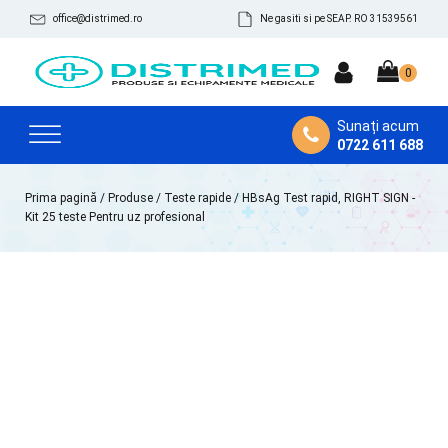
office@distrimed.ro
Ne gasiti si pe SEAP. RO 31539561
Sunați acum
0722 611 688
Prima pagină
/
Produse
/
Teste rapide
/ HBsAg Test rapid, RIGHT SIGN -
Kit 25 teste Pentru uz profesional