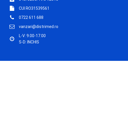
CUI RO31539561
0722 611 688
vanzari@distrimed.ro
L-V: 9.00-17.00
S-D: INCHIS