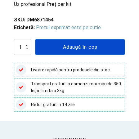
Uz profesional Preț per kit
SKU:
DM6871454
Etichetă:
Pretul exprimat este pe cutie.
Cantitate
Adaugă în coș
HBsAg
Test
rapid,
RIGHT
Livrare rapidă pentru produsele din stoc
SIGN
-
Transport gratuit la comenzi mai mari de 350
Kit
lei, în limita a 3kg
25
teste
Pentru
Retur gratuit in 14 zile
uz
profesional