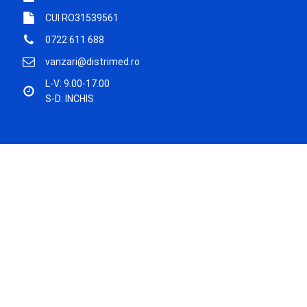
CUI RO31539561
0722 611 688
vanzari@distrimed.ro
L-V: 9.00-17.00
S-D: INCHIS