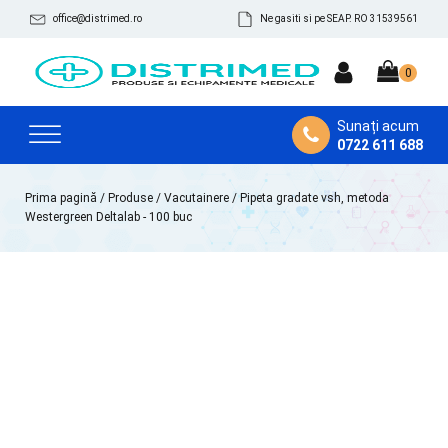
office@distrimed.ro
Ne gasiti si pe SEAP. RO 31539561
Sunați acum
0722 611 688
Prima pagină
/
Produse
/
Vacutainere
/ Pipeta gradate vsh, metoda
Westergreen Deltalab - 100 buc