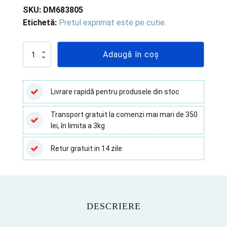
SKU:
DM683805
Etichetă:
Pretul exprimat este pe cutie.
Cantitate
Adaugă în coș
Pipeta
gradate
vsh,
metoda
Livrare rapidă pentru produsele din stoc
Westergreen
Deltalab
Transport gratuit la comenzi mai mari de 350
-
lei, în limita a 3kg
100
buc
Retur gratuit in 14 zile
DESCRIERE