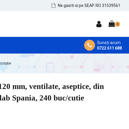
Ne gasiti si pe SEAP. RO 31539561
Sunați acum
0722 611 688
DEZINFECTANȚI MEDICALI
uc/cutie
Dezinfectanți de Mâini, Piele și Tegumente
Dezinfectanți Instrumentar
120 mm, ventilate, aseptice, din
Dezinfectanți Suprafețe și MicroAeroflora
alab Spania, 240 buc/cutie