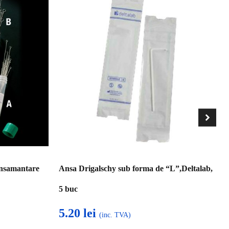
insamantare
Ansa Drigalschy sub forma de “L”,Deltalab,
5 buc
5.20
lei
(inc. TVA)