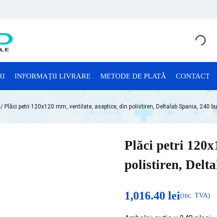
RI
INFORMAȚII LIVRARE
METODE DE PLATĂ
CONTACT
CONSUMABILE LABORATOR
/ Plăci petri 120x120 mm, ventilate, aseptice, din polistiren, Deltalab Spania, 240 b
Anatomie Patologică
Consumabile Microbiologie
Plăci petri 120x
Consumabile Sterilizare
polistiren, Delt
Criotuburi
Cuve Probe
1,016.40
lei
(inc. TVA)
Eprubete și Stative Eprubete