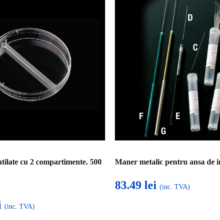
ntilate cu 2 compartimente. 500
Maner metalic pentru ansa de 
83.49
lei
(inc. TVA)
i
(inc. TVA)