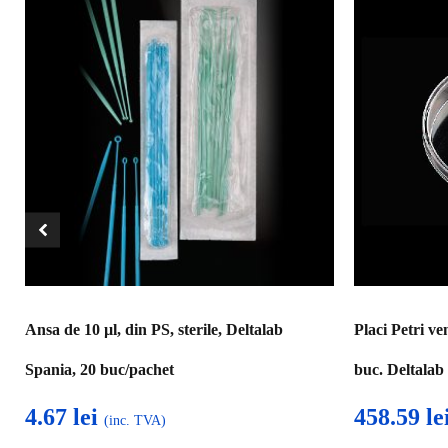
Ansa de 10 µl, din PS, sterile, Deltalab
Placi Petri ve
Spania, 20 buc/pachet
buc. Deltalab
4.67
lei
458.59
le
(inc. TVA)