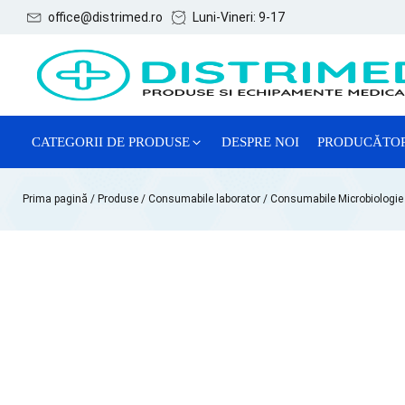
office@distrimed.ro
Luni-Vineri: 9-17
CATEGORII DE PRODUSE
DESPRE NOI
PRODUCĂTO
ACE, SERINGI ȘI ACCESORII
Prima pagină
/
Produse
/
Consumabile laborator
/
Consumabile Microbiologie
CONSUMABILE GENERALE
CONSUMABILE GINECOLOGIE
MĂNUȘI EXAMINARE
REACTIVI CHIMICI DE LABORATOR
SISTEME DE RECOLTARE VTM
TESTE LATEX DE DIAGNOSTIC