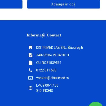
Adaugă în coș
Informații Contact
DISTRIMED LAB SRL, București
J40/5236/19.04.2013
CUI RO31539561
0722 611 688
vanzari@distrimed.ro
L-V: 9.00-17.00
S-D: INCHIS