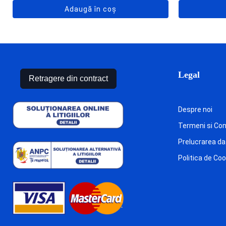
Adaugă în coș
Legal
Retragere din contract
Despre noi
Termeni si Cond
Prelucrarea da
Politica de Co