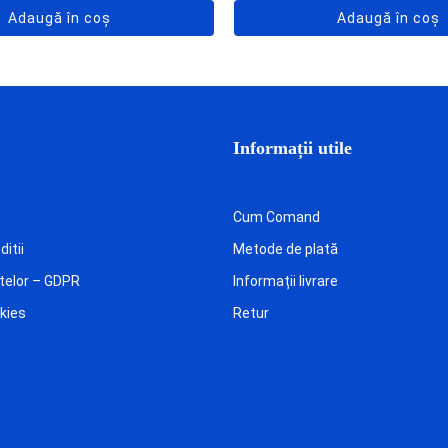
Adaugă în coș
Adaugă în coș
Informații utile
Cum Comand
itii
Metode de plată
telor – GDPR
Informații livrare
okies
Retur