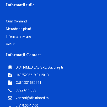
Informații utile
Cum Comand
Metode de plată
Informații livrare
Retur
Informații Contact
DISTRIMED LAB SRL, București
J40/5236/19.04.2013
CUI RO31539561
0722 611 688
vanzari@distrimed.ro
L-V: 9.00-17.00