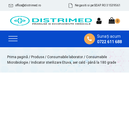
office@distrimed.ro
Ne gasiti si pe SEAP. RO 31539561
Sunați acum
0722 611 688
Prima pagină
/
Produse
/
Consumabile laborator
/
Consumabile
Microbiologie
/ Indicator sterilizare Etuva, aer cald - până la 180 grade