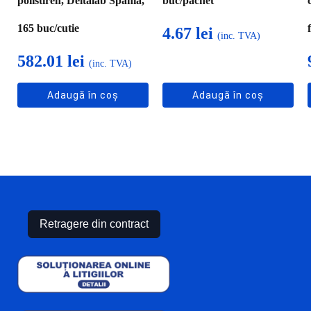
polistiren, Deltalab Spania,
buc/pachet
165 buc/cutie
4.67
lei
(inc. TVA)
582.01
lei
(inc. TVA)
Adaugă în coș
Adaugă în coș
Retragere din contract