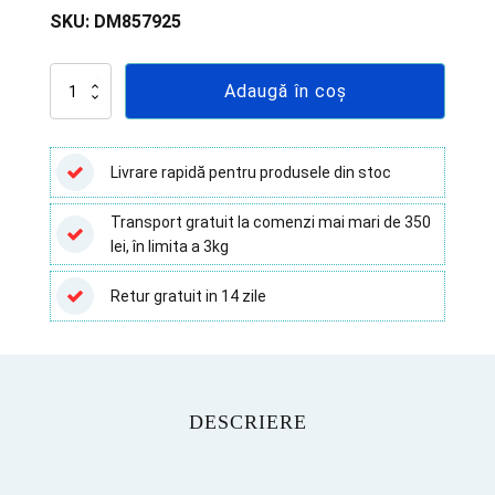
SKU:
DM857925
Cantitate
Adaugă în coș
Indicator
sterilizare
Etuva,
aer
Livrare rapidă pentru produsele din stoc
cald
-
Transport gratuit la comenzi mai mari de 350
până
lei, în limita a 3kg
la
180
grade
Retur gratuit in 14 zile
DESCRIERE