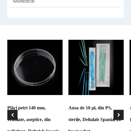
4AMedical
Plăci petri 140 mm,
Ansa de 10 µl, din PS,
ventilate, aseptice, din
sterile, Deltalab Spania, 20