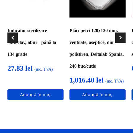
Indicator sterilizare
Plăci petri 120x120 mm,
Autoclav, abur - până la
ventilate, aseptice, din
134 grade
polistiren, Deltalab Spania,
240 buc/cutie
27.83
lei
(inc. TVA)
1,016.40
lei
(inc. TVA)
Adaugă în coș
Adaugă în coș