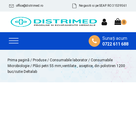
office@distrimed.ro
Ne gasiti si pe SEAP. RO 31539561
Sunați acum
0722 611 688
Prima pagină
/
Produse
/
Consumabile laborator
/
Consumabile
Microbiologie
/ Plăci petri 55 mm,ventilate , aseptice, din polistiren 1200
buc/cutie Deltalab