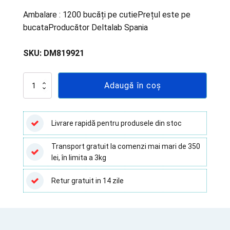
Ambalare : 1200 bucăți pe cutiePrețul este pe
bucataProducător Deltalab Spania
SKU:
DM819921
Cantitate
Adaugă în coș
Plăci
petri
55
mm,ventilate
Livrare rapidă pentru produsele din stoc
,
aseptice,
Transport gratuit la comenzi mai mari de 350
din
lei, în limita a 3kg
polistiren
1200
buc/cutie
Retur gratuit in 14 zile
Deltalab