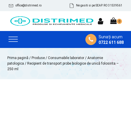
office@distrimed.ro
Ne gasiti si pe SEAP. RO 31539561
Sunați acum
0722 611 688
Prima pagină
/
Produse
/
Consumabile laborator
/
Anatomie
patologica
/ Recipient de transport probe biologice de unică folosinta –
250 ml