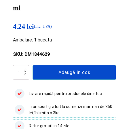
ml
4.24
lei
(inc. TVA)
Ambalare: 1 bucata
SKU:
DM1844629
Cantitate
Adaugă în coș
Recipient
de
transport
probe
Livrare rapidă pentru produsele din stoc
biologice
de
Transport gratuit la comenzi mai mari de 350
unică
lei, în limita a 3kg
folosinta
–
250
Retur gratuit in 14 zile