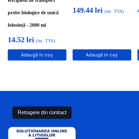
Recipient de transport
149.44
lei
(inc. TVA)
probe biologice de unică
folosință - 2000 ml
14.52
lei
(inc. TVA)
Adaugă în coș
Adaugă în coș
Retragere din contract