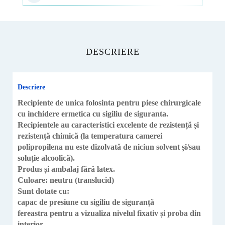
ml
DESCRIERE
Descriere
Recipiente de unica folosinta pentru piese chirurgicale
cu inchidere ermetica cu sigiliu de siguranta.
Recipientele au caracteristici excelente de rezistență și
rezistență chimică (la temperatura camerei
polipropilena nu este dizolvată de niciun solvent și/sau
soluție alcoolică).
Produs și ambalaj fără latex.
Culoare: neutru (translucid)
Sunt dotate cu:
capac de presiune cu sigiliu de siguranță
fereastra pentru a vizualiza nivelul fixativ și proba din
interior