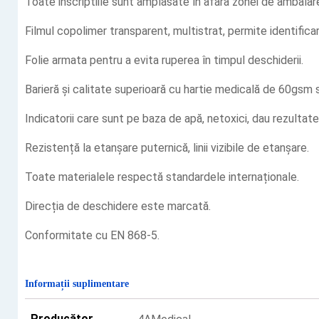
Toate inscriptiile sunt amplasate în afara zonei de ambala
Filmul copolimer transparent, multistrat, permite identifica
Folie armata pentru a evita ruperea în timpul deschiderii.
Barieră și calitate superioară cu hartie medicală de 60gsm
Indicatorii care sunt pe baza de apă, netoxici, dau rezultat
Rezistență la etanșare puternică, linii vizibile de etanșare.
Toate materialele respectă standardele internaționale.
Direcția de deschidere este marcată.
Conformitate cu EN 868-5.
Informații suplimentare
Producător