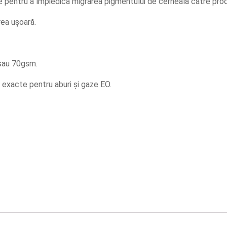
re pentru a împiedica migrarea pigmentului de cerneală către pro
rea ușoară.
 sau 70gsm.
e exacte pentru aburi și gaze EO.