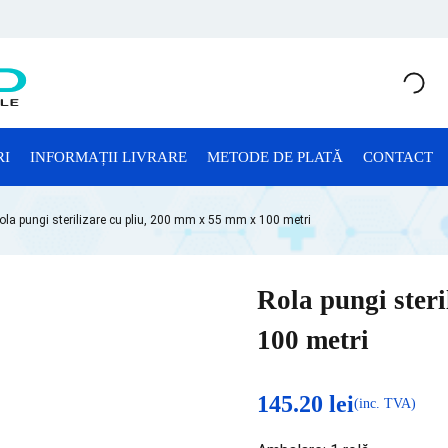
RI
INFORMAȚII LIVRARE
METODE DE PLATĂ
CONTACT
CONSUMABILE LABORATOR
ola pungi sterilizare cu pliu, 200 mm x 55 mm x 100 metri
Anatomie Patologică
Consumabile Microbiologie
Rola pungi ster
Consumabile Sterilizare
100 metri
Criotuburi
Cuve Probe
145.20
lei
(inc. TVA)
Eprubete și Stative Eprubete