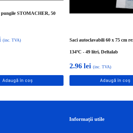
u pungile STOMACHER, 50
i
Saci autoclavabili 60 x 75 cm rez
(inc. TVA)
134ºC - 49 litri, Deltalab
2.96
lei
(inc. TVA)
Adaugă în coș
Adaugă în coș
Informații utile