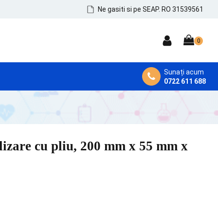
Ne gasiti si pe SEAP. RO 31539561
Sunați acum
0722 611 688
DEZINFECTANȚI MEDICALI
Dezinfectanți de Mâini, Piele și Tegumente
Dezinfectanți Instrumentar
ilizare cu pliu, 200 mm x 55 mm x
Dezinfectanți Suprafețe și MicroAeroflora