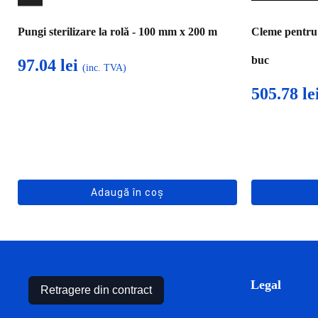
Pungi sterilizare la rolă - 100 mm x 200 m
Cleme pentr
buc
97.04
lei
(inc. TVA)
505.78
le
Adaugă în coș
Legal
Retragere din contract