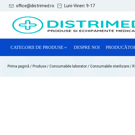
office@distrimed.ro
Luni-Vineri: 9-17
CATEGORII DE PRODUSE
DESPRE NOI
PRODUCĂTO
ACE, SERINGI ȘI ACCESORII
Prima pagină
/
Produse
/
Consumabile laborator
/
Consumabile sterilizare
/ R
CONSUMABILE GENERALE
CONSUMABILE GINECOLOGIE
MĂNUȘI EXAMINARE
REACTIVI CHIMICI DE LABORATOR
SISTEME DE RECOLTARE VTM
TESTE LATEX DE DIAGNOSTIC