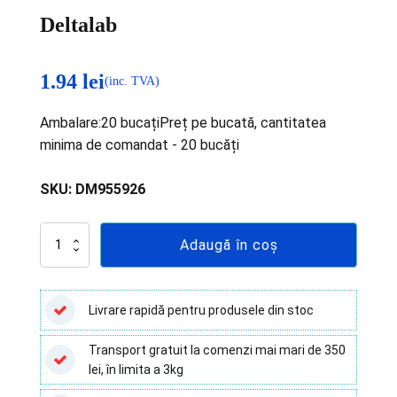
Deltalab
1.94
lei
(inc. TVA)
Ambalare:20 bucațiPreț pe bucată, cantitatea
minima de comandat - 20 bucăți
SKU:
DM955926
Cantitate
Adaugă în coș
Saci
autoclavabili,
30x60
cm,
Livrare rapidă pentru produsele din stoc
rezistenti
la
Transport gratuit la comenzi mai mari de 350
134ºC
lei, în limita a 3kg
-
12