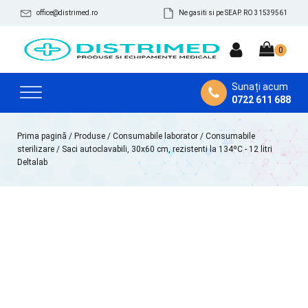
office@distrimed.ro
Ne gasiti si pe SEAP. RO 31539561
Sunați acum
0722 611 688
Prima pagină
/
Produse
/
Consumabile laborator
/
Consumabile
sterilizare
/ Saci autoclavabili, 30x60 cm, rezistenti la 134ºC - 12 litri
Deltalab