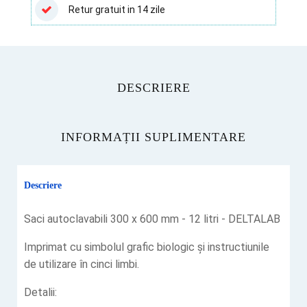
litri
Retur gratuit in 14 zile
Deltalab
DESCRIERE
INFORMAȚII SUPLIMENTARE
Descriere
Saci autoclavabili 300 x 600 mm - 12 litri - DELTALAB
Imprimat cu simbolul grafic biologic și instructiunile
de utilizare în cinci limbi.
Detalii: