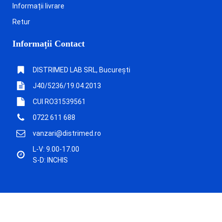
Informații livrare
Retur
Informații Contact
DISTRIMED LAB SRL, București
J40/5236/19.04.2013
CUI RO31539561
0722 611 688
vanzari@distrimed.ro
L-V: 9.00-17.00
S-D: INCHIS