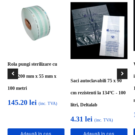
Rola pungi sterilizare cu
pliu, 200 mm x 55 mm x
Saci autoclavabili 75 x 90
100 metri
cm rezistenti la 134ºC - 100
145.20
lei
(inc. TVA)
litri, Deltalab
4.31
lei
(inc. TVA)
Adaugă în coș
Adaugă în coș