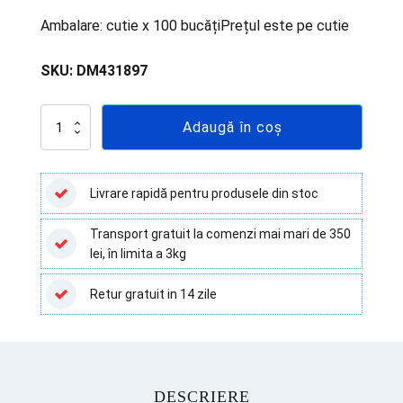
Ambalare: cutie x 100 bucățiPrețul este pe cutie
SKU:
DM431897
Cantitate
Adaugă în coș
Tampon
recoltare
cu
mediu
Livrare rapidă pentru produsele din stoc
pentru
Chlamydia,
Transport gratuit la comenzi mai mari de 350
steril,
lei, în limita a 3kg
Deltalab
Spania
-
Retur gratuit in 14 zile
100
buc
DESCRIERE