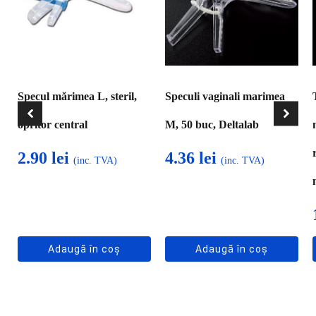
Specul mărimea L, steril,
Speculi vaginali marimea
opritor central
M, 50 buc, Deltalab
2.90
lei
4.36
lei
(inc. TVA)
(inc. TVA)
Adaugă în coș
Adaugă în coș