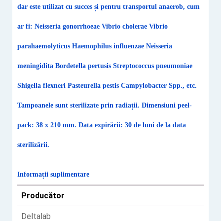
dar este utilizat cu succes și pentru transportul anaerob, cum
ar fi: Neisseria gonorrhoeae Vibrio cholerae Vibrio
parahaemolyticus Haemophilus influenzae Neisseria
meningidita Bordetella pertusis Streptococcus pneumoniae
Shigella flexneri Pasteurella pestis Campylobacter Spp., etc.
Tampoanele sunt sterilizate prin radiații. Dimensiuni peel-
pack: 38 x 210 mm. Data expirării: 30 de luni de la data
sterilizării.
Informații suplimentare
Producător
Deltalab