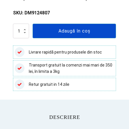
SKU:
DM9124807
Cantitate
Adaugă în coș
Tampon
steril,
cu
mediu
Livrare rapidă pentru produsele din stoc
Cary
Blair,
Transport gratuit la comenzi mai mari de 350
lemn+
lei, în limita a 3kg
bumbac
-
100
Retur gratuit in 14 zile
buc
DESCRIERE