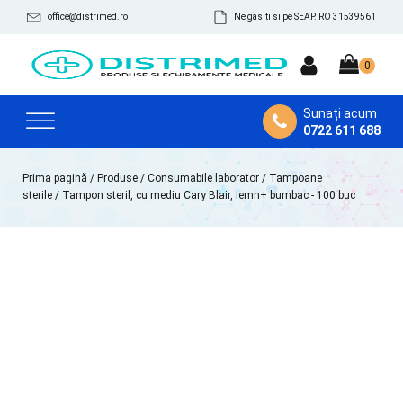
office@distrimed.ro
Ne gasiti si pe SEAP. RO 31539561
Sunați acum
0722 611 688
Prima pagină
/
Produse
/
Consumabile laborator
/
Tampoane
sterile
/ Tampon steril, cu mediu Cary Blair, lemn+ bumbac - 100 buc