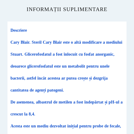
INFORMAȚII SUPLIMENTARE
Descriere
Cary Blair. Steril Cary Blair este o altă modificare a mediului
Stuart. Glicerofosfatul a fost înlocuit cu fosfat anorganic,
deoarece glicerofosfatul este un metabolit pentru unele
bacterii, astfel încât acestea ar putea crește și dezgrija
cantitatea de agenți patogeni.
De asemenea, albastrul de metilen a fost îndepărtat și pH-ul a
crescut la 8,4.
Acesta este un mediu dezvoltat inițial pentru probe de fecale,