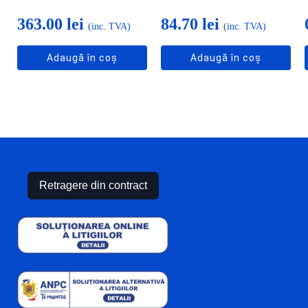
363.00
lei
84.70
lei
(inc. TVA)
(inc. TVA)
Adaugă în coș
Adaugă în coș
Retragere din contract