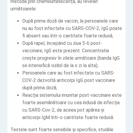
metoda prin chemiluminiscență, au revelat
următoarele:
După prima doză de vaccin, la persoanele care
nu au fost infectate cu SARS-COV-2, IgG poate
fi absent sau într-o cantitate foarte redusă;
După rapel, începând cu ziua 5-6 post-
vaccinare, IgG este prezent. Concentratia
crește progresiv în zilele următoare (banda IgG
se intensifică vizibil de la o zi la alta);
Persoanele care au fost infectate cu SARS-
COV-2 dezvoltă anticorpi IgG post vaccinare
după prima doză;
Reacția sistemului imunitar post-vaccinare este
foarte asemănătoare cu cea indusă de infecția
cu SARS-Cov-2, de aceea pot apărea și
anticorpi IgM într-o cantitate foarte redusă.
Testele sunt foarte sensibile și specifice, studiile