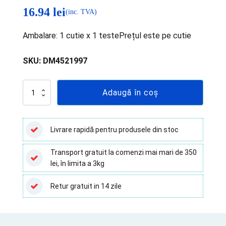
16.94
lei
(inc. TVA)
Ambalare: 1 cutie x 1 testePrețul este pe cutie
SKU:
DM4521997
Cantitate
Adaugă în coș
Test
Anticorpi
Neutralizanți
Covid-
Livrare rapidă pentru produsele din stoc
19
-
Transport gratuit la comenzi mai mari de 350
1
lei, în limita a 3kg
test
Retur gratuit in 14 zile