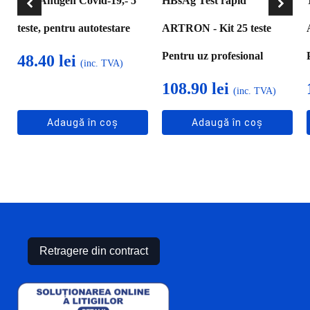
Test Antigen Covid-19,- 5
HBsAg Test rapid
teste, pentru autotestare
ARTRON - Kit 25 teste
Pentru uz profesional
48.40
lei
(inc. TVA)
108.90
lei
(inc. TVA)
Adaugă în coș
Adaugă în coș
Retragere din contract