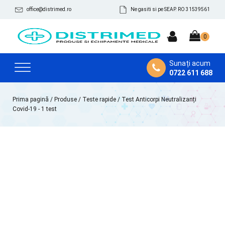
office@distrimed.ro
Ne gasiti si pe SEAP. RO 31539561
Sunați acum
0722 611 688
Prima pagină
/
Produse
/
Teste rapide
/ Test Anticorpi Neutralizanți
Covid-19 - 1 test