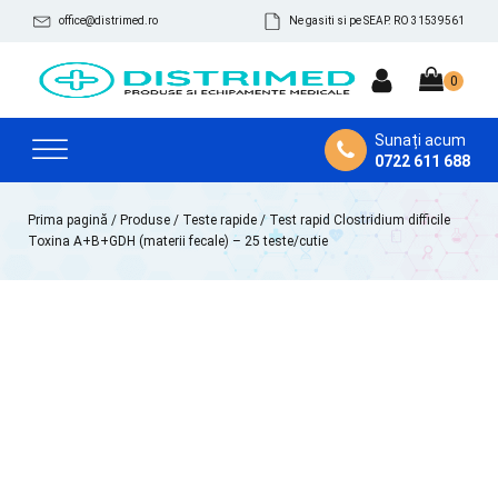
office@distrimed.ro
Ne gasiti si pe SEAP. RO 31539561
Sunați acum
0722 611 688
Prima pagină
/
Produse
/
Teste rapide
/ Test rapid Clostridium difficile
Toxina A+B+GDH (materii fecale) – 25 teste/cutie