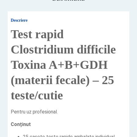
Descriere
Test rapid
Clostridium difficile
Toxina A+B+GDH
(materii fecale) – 25
teste/cutie
Pentru uz profesional.
Conținut
25 casete teste rapide ambalate individual