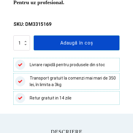
Pentru uz profesional.
SKU:
DM3315169
Cantitate
Adaugă în coș
Test
rapid
Clostridium
difficile
Livrare rapidă pentru produsele din stoc
Toxina
A+B+GDH
Transport gratuit la comenzi mai mari de 350
(materii
lei, în limita a 3kg
fecale)
–
25
Retur gratuit in 14 zile
teste/cutie
DESCRIERE