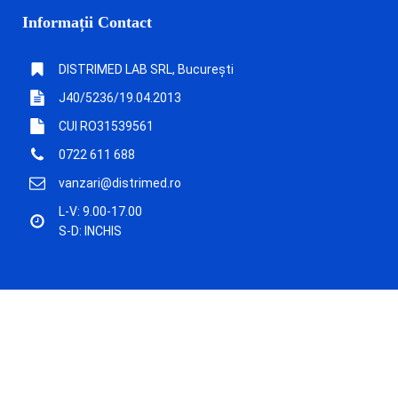
Informații Contact
DISTRIMED LAB SRL, București
J40/5236/19.04.2013
CUI RO31539561
0722 611 688
vanzari@distrimed.ro
L-V: 9.00-17.00
S-D: INCHIS