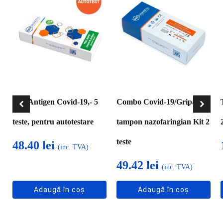
Test Antigen Covid-19,- 5
Combo Covid-19/Gripă
teste, pentru autotestare
tampon nazofaringian Kit 2
teste
48.40
lei
(inc. TVA)
49.42
lei
(inc. TVA)
Adaugă în coș
Adaugă în coș