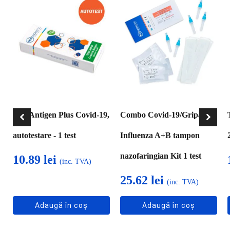
Test Antigen Plus Covid-19,
Combo Covid-19/Gripă
autotestare - 1 test
Influenza A+B tampon
nazofaringian Kit 1 test
10.89
lei
(inc. TVA)
25.62
lei
(inc. TVA)
Adaugă în coș
Adaugă în coș