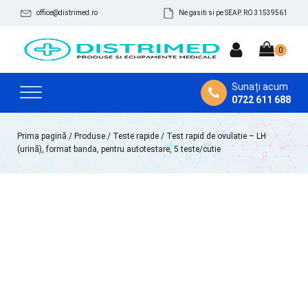
office@distrimed.ro
Ne gasiti si pe SEAP. RO 31539561
Sunați acum
0722 611 688
Prima pagină
/
Produse
/
Teste rapide
/ Test rapid de ovulatie – LH
(urină), format banda, pentru autotestare, 5 teste/cutie