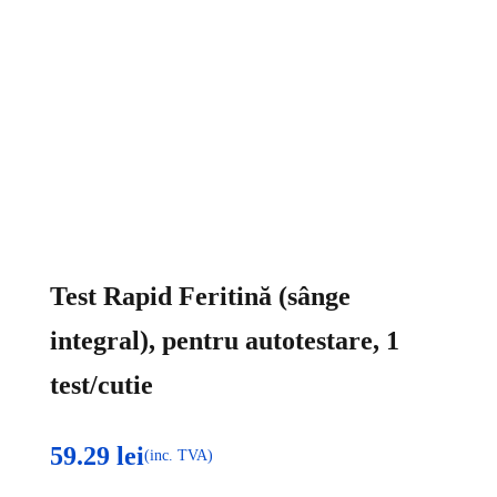
Test Rapid Feritină (sânge
integral), pentru autotestare, 1
test/cutie
59.29
lei
(inc. TVA)