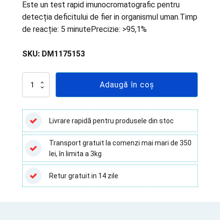
Este un test rapid imunocromatografic pentru
detecția deficitului de fier in organismul uman.Timp
de reacție: 5 minutePrecizie: >95,1%
SKU:
DM1175153
Cantitate
Adaugă în coș
Test
Rapid
Feritină
(sânge
Livrare rapidă pentru produsele din stoc
integral),
pentru
Transport gratuit la comenzi mai mari de 350
autotestare,
lei, în limita a 3kg
1
test/cutie
Retur gratuit in 14 zile