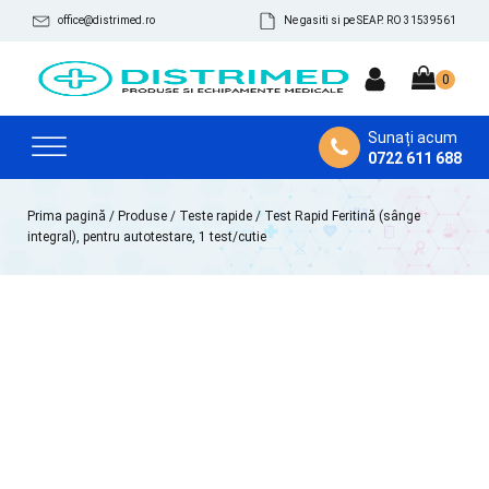
office@distrimed.ro
Ne gasiti si pe SEAP. RO 31539561
Sunați acum
0722 611 688
Prima pagină
/
Produse
/
Teste rapide
/ Test Rapid Feritină (sânge
integral), pentru autotestare, 1 test/cutie