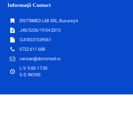
Informații Contact
DISTRIMED LAB SRL, București
J40/5236/19.04.2013
CUI RO31539561
0722 611 688
vanzari@distrimed.ro
L-V: 9.00-17.00
S-D: INCHIS