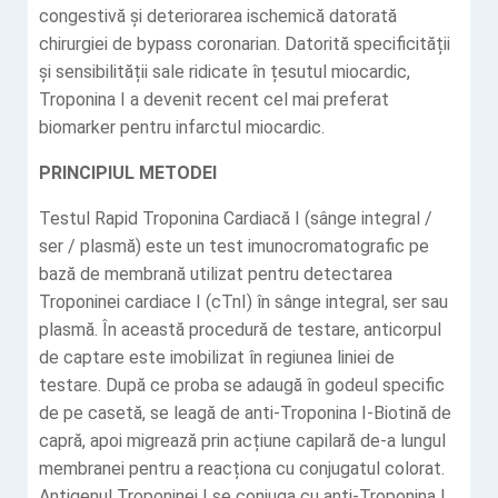
congestivă și deteriorarea ischemică datorată
chirurgiei de bypass coronarian. Datorită specificității
și sensibilității sale ridicate în țesutul miocardic,
Troponina I a devenit recent cel mai preferat
biomarker pentru infarctul miocardic.
PRINCIPIUL METODEI
Testul Rapid Troponina Cardiacă I (sânge integral /
ser / plasmă) este un test imunocromatografic pe
bază de membrană utilizat pentru detectarea
Troponinei cardiace I (cTnI) în sânge integral, ser sau
plasmă. În această procedură de testare, anticorpul
de captare este imobilizat în regiunea liniei de
testare. După ce proba se adaugă în godeul specific
de pe casetă, se leagă de anti-Troponina I-Biotină de
capră, apoi migrează prin acțiune capilară de-a lungul
membranei pentru a reacționa cu conjugatul colorat.
Antigenul Troponinei I se conjuga cu anti-Troponina I