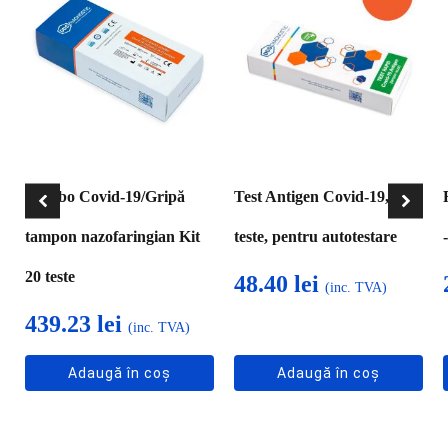
Combo Covid-19/Gripă
Test Antigen Covid-19,- 5
tampon nazofaringian Kit
teste, pentru autotestare
20 teste
48.40
lei
(inc. TVA)
439.23
lei
(inc. TVA)
Adaugă în coș
Adaugă în coș