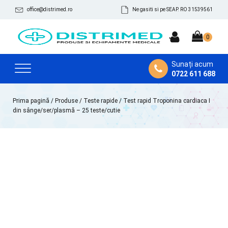
office@distrimed.ro
Ne gasiti si pe SEAP. RO 31539561
Sunați acum
0722 611 688
Prima pagină
/
Produse
/
Teste rapide
/ Test rapid Troponina cardiaca I
din sânge/ser/plasmă – 25 teste/cutie