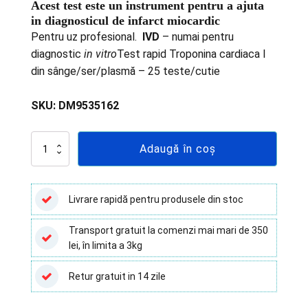
Acest test este un instrument pentru a ajuta
in diagnosticul de infarct miocardic
Pentru uz profesional.
IVD
– numai pentru
diagnostic
in vitro
Test rapid Troponina cardiaca I
din sânge/ser/plasmă – 25 teste/cutie
SKU:
DM9535162
Cantitate
Adaugă în coș
Test
rapid
Troponina
cardiaca
Livrare rapidă pentru produsele din stoc
I
din
Transport gratuit la comenzi mai mari de 350
sânge/ser/plasmă
lei, în limita a 3kg
–
25
teste/cutie
Retur gratuit in 14 zile