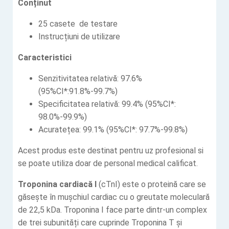
Conținut
25 casete de testare
Instrucțiuni de utilizare
Caracteristici
Senzitivitatea relativă: 97.6%
(95%CI*:91.8%-99.7%)
Specificitatea relativă: 99.4% (95%CI*:
98.0%-99.9%)
Acuratețea: 99.1% (95%CI*: 97.7%-99.8%)
Acest produs este destinat pentru uz profesional si
se poate utiliza doar de personal medical calificat.
Troponina cardiacă I
​​(cTnI) este o proteină care se
găsește în mușchiul cardiac cu o greutate moleculară
de 22,5 kDa. Troponina I face parte dintr-un complex
de trei subunități care cuprinde Troponina T și