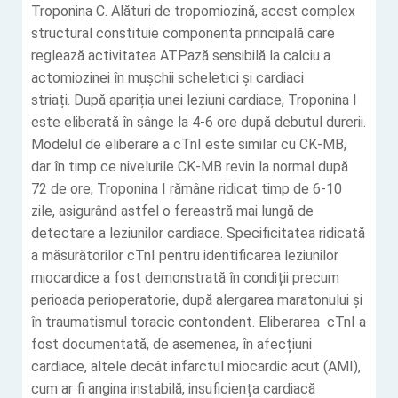
Troponina C. Alături de tropomiozină, acest complex
structural constituie componenta principală care
reglează activitatea ATPază sensibilă la calciu a
actomiozinei în mușchii scheletici și cardiaci
striați. După apariția unei leziuni cardiace, Troponina I
este eliberată în sânge la 4-6 ore după debutul durerii.
Modelul de eliberare a cTnI este similar cu CK-MB,
dar în timp ce nivelurile CK-MB revin la normal după
72 de ore, Troponina I rămâne ridicat timp de 6-10
zile, asigurând astfel o fereastră mai lungă de
detectare a leziunilor cardiace. Specificitatea ridicată
a măsurătorilor cTnI pentru identificarea leziunilor
miocardice a fost demonstrată în condiții precum
perioada perioperatorie, după alergarea maratonului și
în traumatismul toracic contondent. Eliberarea cTnI a
fost documentată, de asemenea, în afecțiuni
cardiace, altele decât infarctul miocardic acut (AMI),
cum ar fi angina instabilă, insuficiența cardiacă