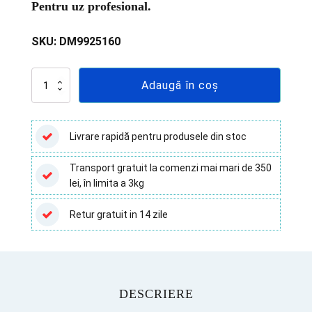
Pentru uz profesional.
SKU:
DM9925160
Cantitate
Adaugă în coș
Test
rapid
Helicobacter
Pylori
Livrare rapidă pentru produsele din stoc
Anticorp
(ser/plasma)
Transport gratuit la comenzi mai mari de 350
–
lei, în limita a 3kg
25
teste/cutie
Retur gratuit in 14 zile
DESCRIERE