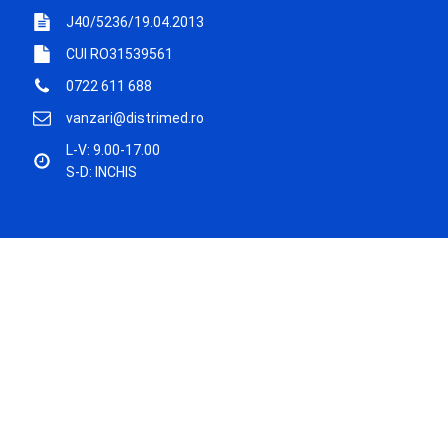
J40/5236/19.04.2013
CUI RO31539561
0722 611 688
vanzari@distrimed.ro
L-V: 9.00-17.00
S-D: INCHIS