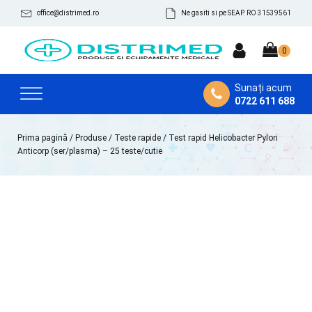
office@distrimed.ro
Ne gasiti si pe SEAP. RO 31539561
Sunați acum
0722 611 688
Prima pagină
/
Produse
/
Teste rapide
/ Test rapid Helicobacter Pylori
Anticorp (ser/plasma) – 25 teste/cutie